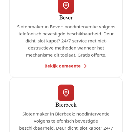
Bever
Slotenmaker in Bever: noodinterventie volgens
telefonisch bevestigde beschikbaarheid. Deur
dicht, slot kapot? 24/7 service met niet-
destructieve methoden wanneer het
mechanisme dit toelaat. Gratis offerte.
Bekijk gemeente
Bierbeek
Slotenmaker in Bierbeek: noodinterventie
volgens telefonisch bevestigde
beschikbaarheid. Deur dicht, slot kapot? 24/7