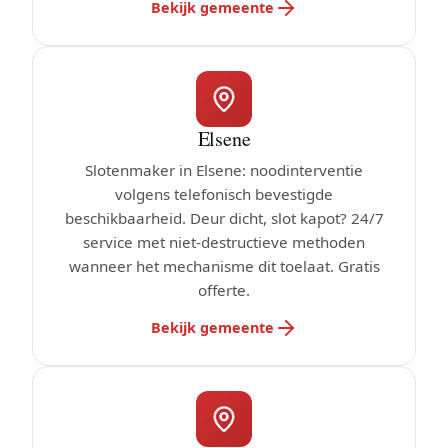
Bekijk gemeente
Elsene
Slotenmaker in Elsene: noodinterventie
volgens telefonisch bevestigde
beschikbaarheid. Deur dicht, slot kapot? 24/7
service met niet-destructieve methoden
wanneer het mechanisme dit toelaat. Gratis
offerte.
Bekijk gemeente