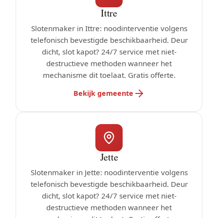
Ittre
Slotenmaker in Ittre: noodinterventie volgens
telefonisch bevestigde beschikbaarheid. Deur
dicht, slot kapot? 24/7 service met niet-
destructieve methoden wanneer het
mechanisme dit toelaat. Gratis offerte.
Bekijk gemeente
Jette
Slotenmaker in Jette: noodinterventie volgens
telefonisch bevestigde beschikbaarheid. Deur
dicht, slot kapot? 24/7 service met niet-
destructieve methoden wanneer het