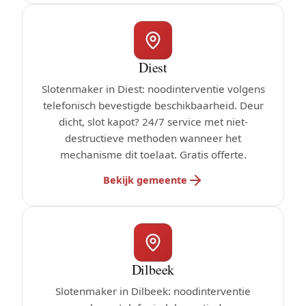
Diest
Slotenmaker in Diest: noodinterventie volgens
telefonisch bevestigde beschikbaarheid. Deur
dicht, slot kapot? 24/7 service met niet-
destructieve methoden wanneer het
mechanisme dit toelaat. Gratis offerte.
Bekijk gemeente
Dilbeek
Slotenmaker in Dilbeek: noodinterventie