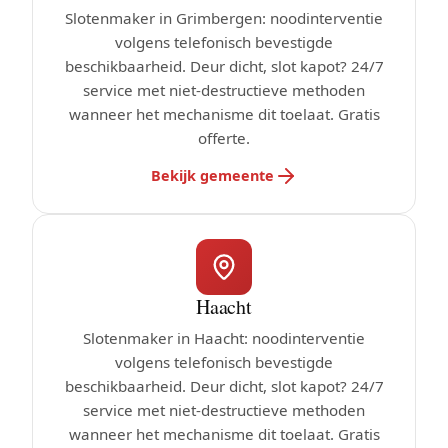
Slotenmaker in Grimbergen: noodinterventie
volgens telefonisch bevestigde
beschikbaarheid. Deur dicht, slot kapot? 24/7
service met niet-destructieve methoden
wanneer het mechanisme dit toelaat. Gratis
offerte.
Bekijk gemeente
Haacht
Slotenmaker in Haacht: noodinterventie
volgens telefonisch bevestigde
beschikbaarheid. Deur dicht, slot kapot? 24/7
service met niet-destructieve methoden
wanneer het mechanisme dit toelaat. Gratis