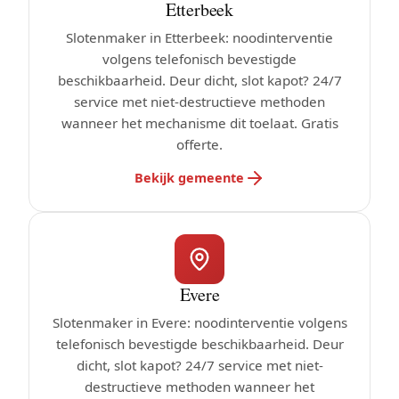
Etterbeek
Slotenmaker in Etterbeek: noodinterventie
volgens telefonisch bevestigde
beschikbaarheid. Deur dicht, slot kapot? 24/7
service met niet-destructieve methoden
wanneer het mechanisme dit toelaat. Gratis
offerte.
Bekijk gemeente
Evere
Slotenmaker in Evere: noodinterventie volgens
telefonisch bevestigde beschikbaarheid. Deur
dicht, slot kapot? 24/7 service met niet-
destructieve methoden wanneer het