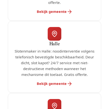
offerte.
Bekijk gemeente
Halle
Slotenmaker in Halle: noodinterventie volgens
telefonisch bevestigde beschikbaarheid. Deur
dicht, slot kapot? 24/7 service met niet-
destructieve methoden wanneer het
mechanisme dit toelaat. Gratis offerte.
Bekijk gemeente