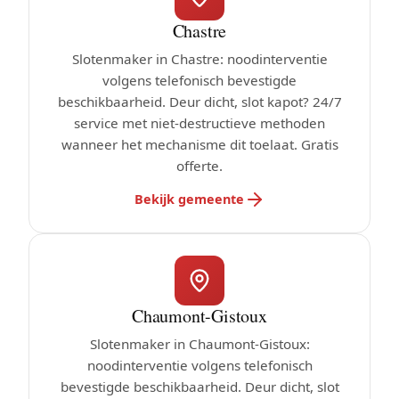
Chastre
Slotenmaker in Chastre: noodinterventie
volgens telefonisch bevestigde
beschikbaarheid. Deur dicht, slot kapot? 24/7
service met niet-destructieve methoden
wanneer het mechanisme dit toelaat. Gratis
offerte.
Bekijk gemeente
Chaumont-Gistoux
Slotenmaker in Chaumont-Gistoux:
noodinterventie volgens telefonisch
bevestigde beschikbaarheid. Deur dicht, slot