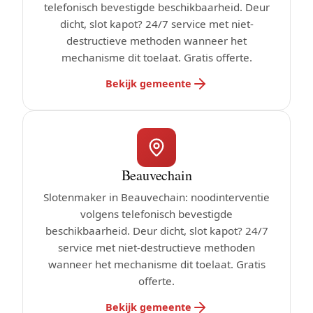
telefonisch bevestigde beschikbaarheid. Deur
dicht, slot kapot? 24/7 service met niet-
destructieve methoden wanneer het
mechanisme dit toelaat. Gratis offerte.
Bekijk gemeente
Beauvechain
Slotenmaker in Beauvechain: noodinterventie
volgens telefonisch bevestigde
beschikbaarheid. Deur dicht, slot kapot? 24/7
service met niet-destructieve methoden
wanneer het mechanisme dit toelaat. Gratis
offerte.
Bekijk gemeente