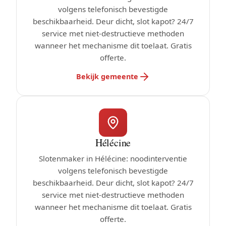
volgens telefonisch bevestigde
beschikbaarheid. Deur dicht, slot kapot? 24/7
service met niet-destructieve methoden
wanneer het mechanisme dit toelaat. Gratis
offerte.
Bekijk gemeente
Hélécine
Slotenmaker in Hélécine: noodinterventie
volgens telefonisch bevestigde
beschikbaarheid. Deur dicht, slot kapot? 24/7
service met niet-destructieve methoden
wanneer het mechanisme dit toelaat. Gratis
offerte.