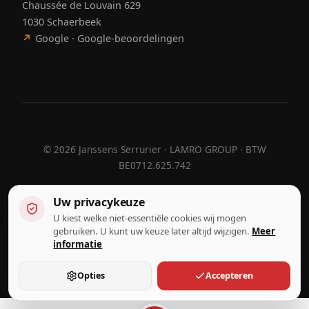
Chaussée de Louvain 629
1030 Schaerbeek
↗
Google · Google-beoordelingen
©
2026
Janssens Serrurier · LAMRO GROUP · BTW
BE0712.625.742
Uw privacykeuze
U kiest welke niet-essentiële cookies wij mogen
Ontworpen door
Hebora
Hebora
gebruiken. U kunt uw keuze later altijd wijzigen.
Meer
Gebruiksvoorwaarden
informatie
Privacybeleid
Cookie-instellingen
Opties
Accepteren