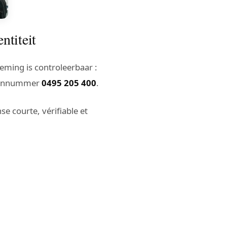
ntiteit
ming is controleerbaar :
foonnummer
0495 205 400
.
e courte, vérifiable et