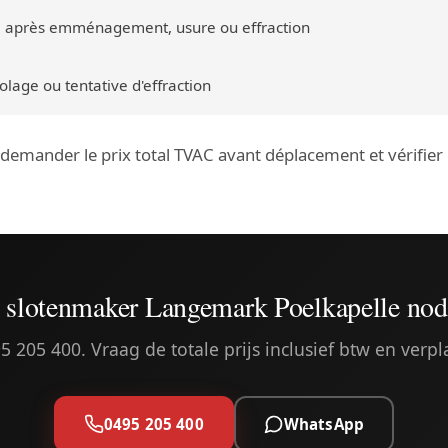
 après emménagement, usure ou effraction
lage ou tentative d'effraction
: demander le prix total TVAC avant déplacement et vérifie
 slotenmaker Langemark Poelkapelle nod
5 205 400. Vraag de totale prijs inclusief btw en verpl
0495 205 400
WhatsApp