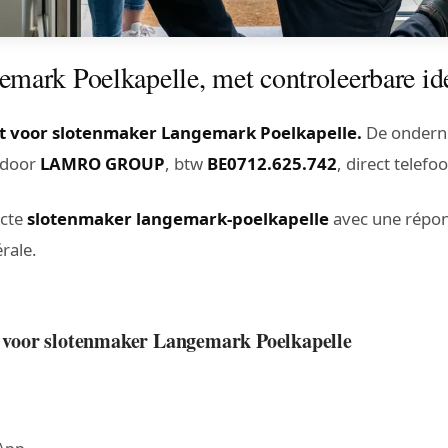
mark Poelkapelle, met controleerbare ide
t voor slotenmaker Langemark Poelkapelle.
De onderne
t door
LAMRO GROUP
, btw
BE0712.625.742
, direct tele
acte
slotenmaker langemark-poelkapelle
avec une répons
rale.
lt voor slotenmaker Langemark Poelkapelle