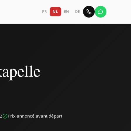
FR
NL
EN
DE
apelle
42
Prix annoncé avant départ