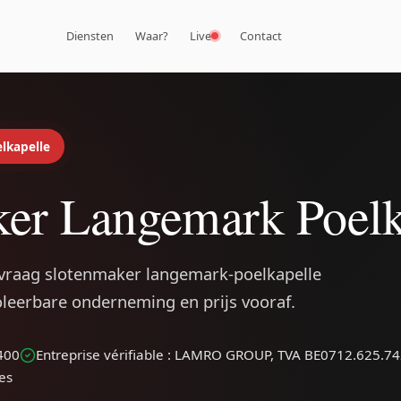
Diensten
Waar?
Live
Contact
lkapelle
er Langemark Poelk
vraag slotenmaker langemark-poelkapelle
roleerbare onderneming en prijs vooraf.
400
Entreprise vérifiable : LAMRO GROUP, TVA BE0712.625.7
les