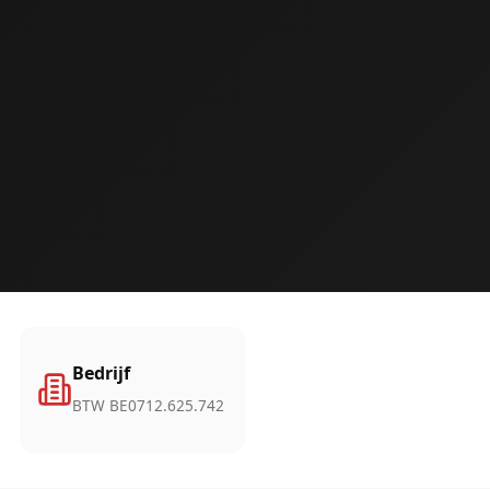
Bedrijf
BTW BE0712.625.742