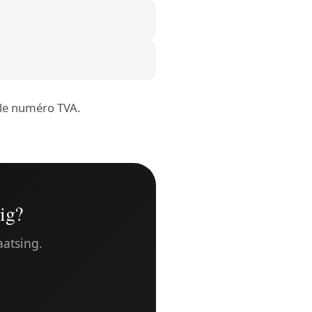
r le numéro TVA.
ig?
aatsing.