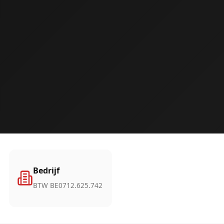
Bedrijf
BTW BE0712.625.742