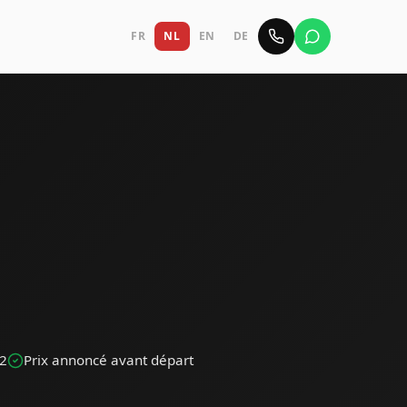
FR
NL
EN
DE
42
Prix annoncé avant départ