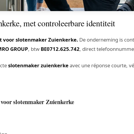
erke, met controleerbare identiteit
t voor slotenmaker Zuienkerke.
De onderneming is contr
MRO GROUP
, btw
BE0712.625.742
, direct telefoonnumm
acte
slotenmaker zuienkerke
avec une réponse courte, véri
t voor slotenmaker Zuienkerke