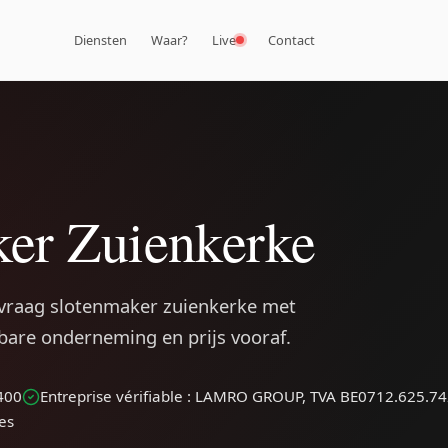
Diensten
Waar?
Live
Contact
er Zuienkerke
vraag slotenmaker zuienkerke met
rbare onderneming en prijs vooraf.
400
Entreprise vérifiable : LAMRO GROUP, TVA BE0712.625.7
les