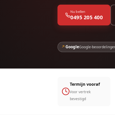
Nu bellen
0495 205 400
↗
Google
Google-beoordelinge
Termijn vooraf
Voor vertrek
bevestigd