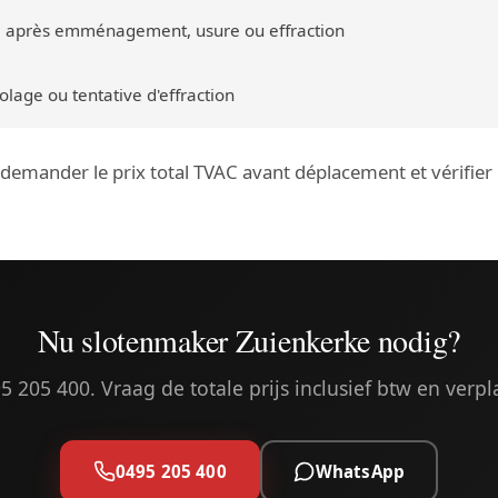
 après emménagement, usure ou effraction
lage ou tentative d'effraction
: demander le prix total TVAC avant déplacement et vérifie
Nu slotenmaker Zuienkerke nodig?
5 205 400. Vraag de totale prijs inclusief btw en verpl
0495 205 400
WhatsApp