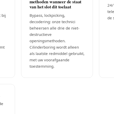
methoden wanneer de staat
24/
van het slot dit toelaat
tel
 bij
Bypass, lockpicking,
de 
decodering: onze technici
beheersen alle drie de niet-
destructieve
openingsmethoden.
omt
Cilinderboring wordt alleen
als laatste redmiddel gebruikt,
met uw voorafgaande
toestemming.
n
de