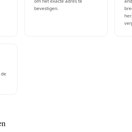
om het exacte adres te
and
bevestigen.
bre
her
ver
 de
en