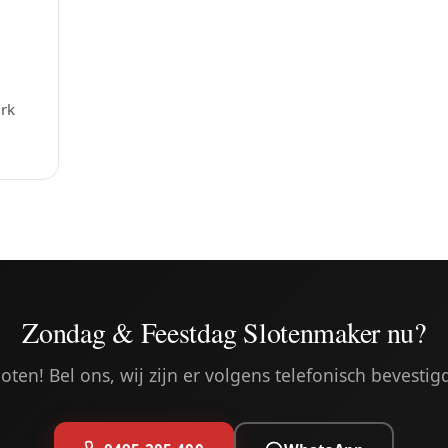
rk
Zondag & Feestdag Slotenmaker nu?
sloten! Bel ons, wij zijn er volgens telefonisch bevesti