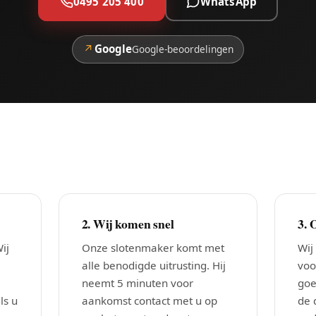
0495 205 400
WhatsApp
↗
Google
Google-beoordelingen
2. Wij komen snel
3. 
ij
Onze slotenmaker komt met
Wij
alle benodigde uitrusting. Hij
voo
neemt 5 minuten voor
goe
ls u
aankomst contact met u op
de 