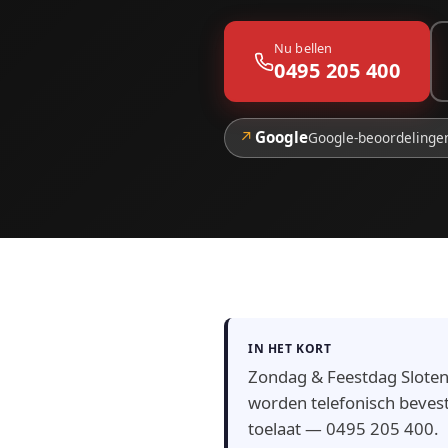
Nu bellen
0495 205 400
↗
Google
Google-beoordelinge
IN HET KORT
Zondag & Feestdag Slotenm
worden telefonisch beves
toelaat — 0495 205 400.