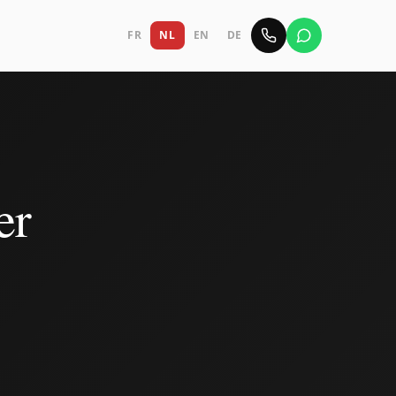
FR
NL
EN
DE
er