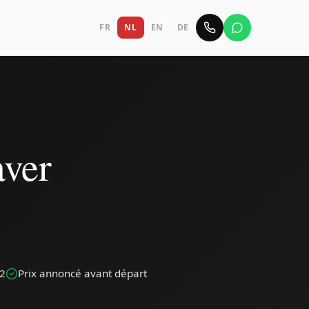
FR
NL
EN
DE
aver
42
Prix annoncé avant départ