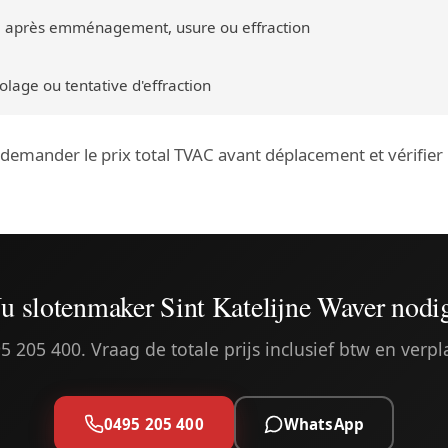
 après emménagement, usure ou effraction
lage ou tentative d'effraction
: demander le prix total TVAC avant déplacement et vérifie
u slotenmaker Sint Katelijne Waver nodi
5 205 400. Vraag de totale prijs inclusief btw en verpl
0495 205 400
WhatsApp