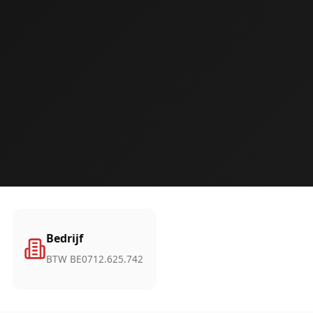
Bedrijf
BTW BE0712.625.742