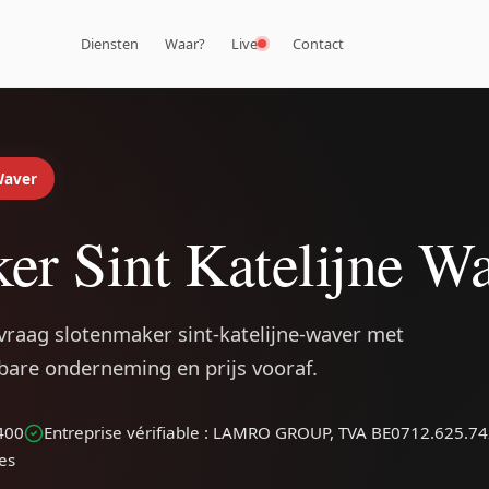
Diensten
Waar?
Live
Contact
Waver
er Sint Katelijne W
vraag slotenmaker sint-katelijne-waver met
rbare onderneming en prijs vooraf.
400
Entreprise vérifiable : LAMRO GROUP, TVA BE0712.625.7
les