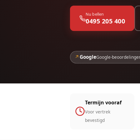
Nu bellen
0495 205 400
↗
Google
Google-beoordelinge
Termijn vooraf
Voor vertrek
bevestigd