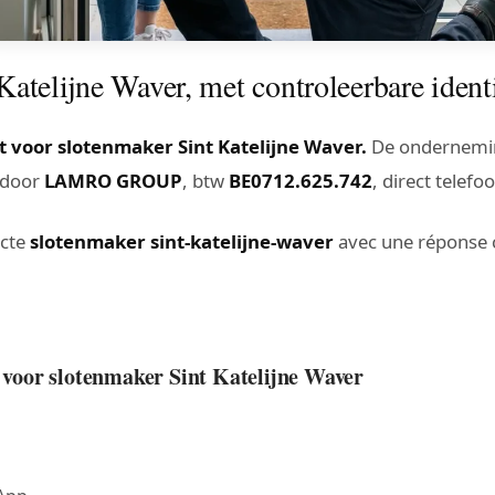
atelijne Waver, met controleerbare identi
 voor slotenmaker Sint Katelijne Waver.
De onderneming
t door
LAMRO GROUP
, btw
BE0712.625.742
, direct tele
acte
slotenmaker sint-katelijne-waver
avec une réponse c
t voor slotenmaker Sint Katelijne Waver