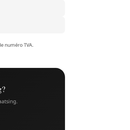
r le numéro TVA.
g?
aatsing.