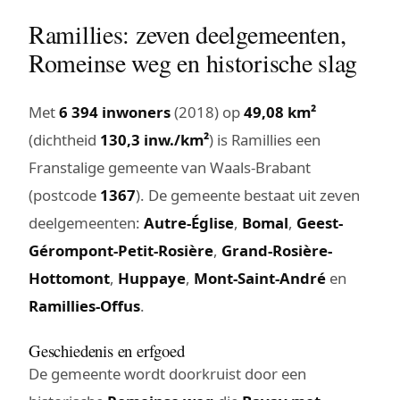
Ramillies: zeven deelgemeenten,
Romeinse weg en historische slag
Met
6 394 inwoners
(2018) op
49,08 km²
(dichtheid
130,3 inw./km²
) is Ramillies een
Franstalige gemeente van Waals-Brabant
(postcode
1367
). De gemeente bestaat uit zeven
deelgemeenten:
Autre-Église
,
Bomal
,
Geest-
Gérompont-Petit-Rosière
,
Grand-Rosière-
Hottomont
,
Huppaye
,
Mont-Saint-André
en
Ramillies-Offus
.
Geschiedenis en erfgoed
De gemeente wordt doorkruist door een