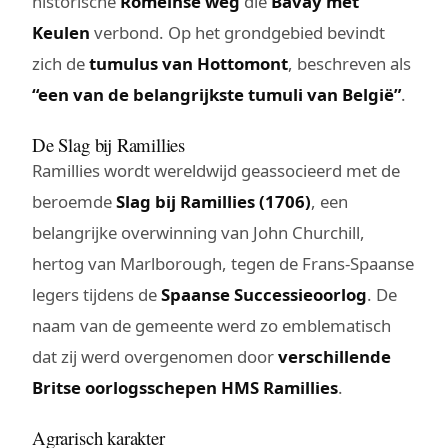
historische
Romeinse weg
die
Bavay met
Keulen
verbond. Op het grondgebied bevindt
zich de
tumulus van Hottomont
, beschreven als
“een van de belangrijkste tumuli van België”
.
De Slag bij Ramillies
Ramillies wordt wereldwijd geassocieerd met de
beroemde
Slag bij Ramillies (1706)
, een
belangrijke overwinning van John Churchill,
hertog van Marlborough, tegen de Frans-Spaanse
legers tijdens de
Spaanse Successieoorlog
. De
naam van de gemeente werd zo emblematisch
dat zij werd overgenomen door
verschillende
Britse oorlogsschepen HMS Ramillies
.
Agrarisch karakter