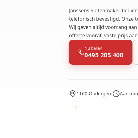
Janssens Slotenmaker bedie
telefonisch bevestigd. Onze t
Wij geven altijd voorrang aan
offerte vooraf, vaste prijs a
Nu bellen
0495 205 400
1160 Oudergem
Aankoms
↗
Google
Google-beoordelinge