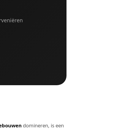
rveniëren
gebouwen
domineren, is een