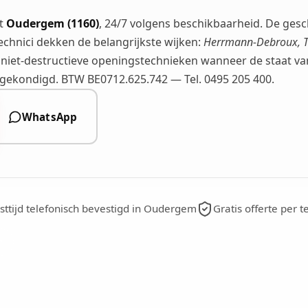
nt
Oudergem (1160)
, 24/7 volgens beschikbaarheid. De ges
echnici dekken de belangrijkste wijken:
Herrmann-Debroux, Tr
 niet-destructieve openingstechnieken wanneer de staat van 
angekondigd. BTW BE0712.625.742 — Tel. 0495 205 400.
WhatsApp
ttijd telefonisch bevestigd in Oudergem
Gratis offerte per t
n