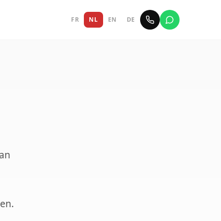
FR
NL
EN
DE
van
ten.