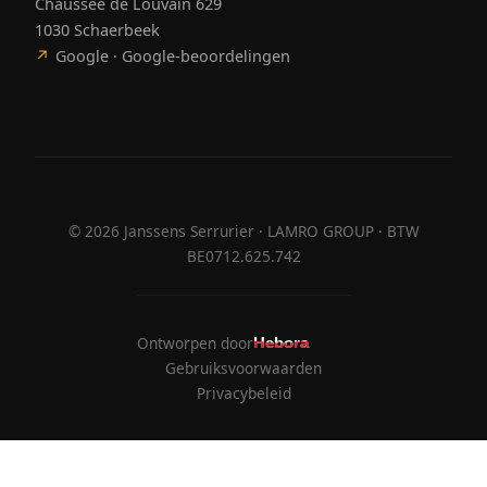
Chaussée de Louvain 629
1030 Schaerbeek
↗
Google · Google-beoordelingen
©
2026
Janssens Serrurier · LAMRO GROUP · BTW
BE0712.625.742
Ontworpen door
Hebora
Hebora
Gebruiksvoorwaarden
Privacybeleid