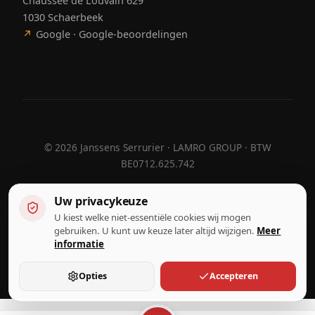
Chaussée de Louvain 629
1030 Schaerbeek
↗
Google · Google-beoordelingen
©
2026
Janssens Serrurier · LAMRO GROUP · BTW
BE0712.625.742
Uw privacykeuze
U kiest welke niet-essentiële cookies wij mogen
Ontworpen door
Hebora
Hebora
gebruiken. U kunt uw keuze later altijd wijzigen.
Meer
Gebruiksvoorwaarden
informatie
Privacybeleid
Cookie-instellingen
Opties
Accepteren