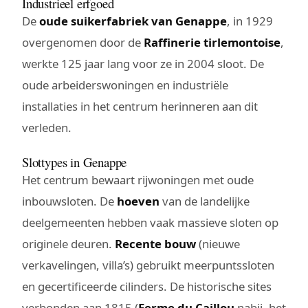
Industrieel erfgoed
De
oude suikerfabriek van Genappe
, in 1929
overgenomen door de
Raffinerie tirlemontoise
,
werkte 125 jaar lang voor ze in 2004 sloot. De
oude arbeiderswoningen en industriële
installaties in het centrum herinneren aan dit
verleden.
Slottypes in Genappe
Het centrum bewaart rijwoningen met oude
inbouwsloten. De
hoeven
van de landelijke
deelgemeenten hebben vaak massieve sloten op
originele deuren.
Recente bouw
(nieuwe
verkavelingen, villa’s) gebruikt meerpuntssloten
en gecertificeerde cilinders. De historische sites
verbonden aan 1815 (
Ferme du Caillou
nabij, het