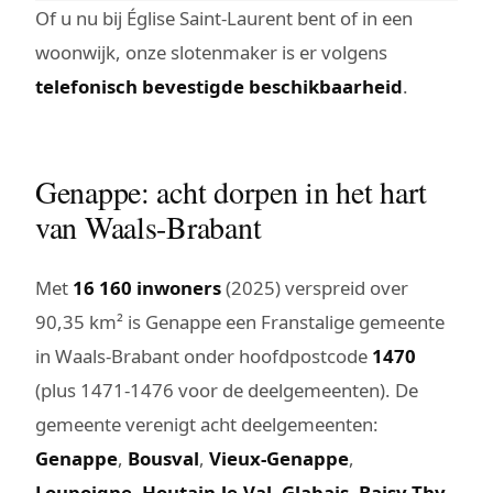
Of u nu bij Église Saint-Laurent bent of in een
woonwijk, onze slotenmaker is er volgens
telefonisch bevestigde beschikbaarheid
.
Genappe: acht dorpen in het hart
van Waals-Brabant
Met
16 160 inwoners
(2025) verspreid over
90,35 km² is Genappe een Franstalige gemeente
in Waals-Brabant onder hoofdpostcode
1470
(plus 1471-1476 voor de deelgemeenten). De
gemeente verenigt acht deelgemeenten:
Genappe
,
Bousval
,
Vieux-Genappe
,
Loupoigne
,
Houtain-le-Val
,
Glabais
,
Baisy-Thy