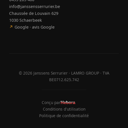
info@janssensserrurier.be
Chaussée de Louvain 629
1030 Schaerbeek
↗
Google · avis Google
©
2026
Janssens Serrurier · LAMRO GROUP · TVA
BE0712.625.742
Conçu par
Hebora
Hebora
Conditions d'utilisation
Politique de confidentialité