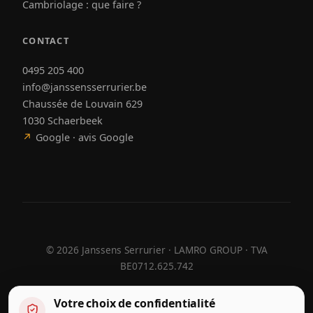
Cambriolage : que faire ?
CONTACT
0495 205 400
info@janssensserrurier.be
Chaussée de Louvain 629
1030 Schaerbeek
↗
Google · avis Google
©
2026
Janssens Serrurier · LAMRO GROUP · TVA
BE0712.625.742
Votre choix de confidentialité