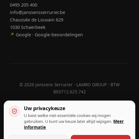
0495 205 400
info@janssensserrurier.be
Chaussée de Louvain 629
1030 Schaerbeek
↗
Google · Google-beoordelingen
©
2026
Janssens Serrurier · LAMRO GROUP · BTW
BE0712.625.742
Uw privacykeuze
U kiest welke niet-essentiële cookies wij mogen
Ontworpen door
Hebora
Hebora
gebruiken. U kunt uw keuze later altijd wijzigen.
Meer
Gebruiksvoorwaarden
informatie
Privacybeleid
Cookie-instellingen