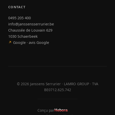
CONTACT
0495 205 400
info@janssensserrurier.be
Chaussée de Louvain 629
1030 Schaerbeek
↗
Google · avis Google
©
2026
Janssens Serrurier · LAMRO GROUP · TVA
BE0712.625.742
Conçu par
Hebora
Hebora