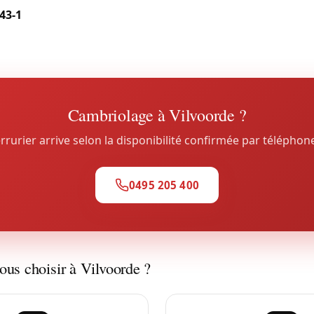
43-1
, et dépannage des coffres bloqués sans destruction da
otre service
coffre-fort à Vilvorde
.
Cambriolage à Vilvoorde ?
rrurier arrive selon la disponibilité confirmée par téléphon
0495 205 400
ous choisir à Vilvoorde ?