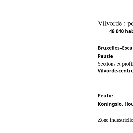
ville environna
Vilvorde : p
Avec
48 040 ha
Brabant flamand
Bruxelles–Esca
Peutie
, plus l
Sections et profi
Vilvorde-centr
siècle) et la b
et de la chaussé
Peutie
: Section
Koningslo, Ho
lotissements.
Zone industrielle
La proximité du 