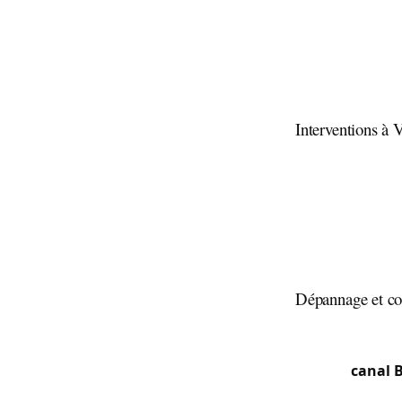
1997) ont laiss
portes sécurisé
ouvrières et de
nouveaux quart
et serrures mul
Interventions à 
37,7 % de fran
marocaine et es
position à la j
génère un flux 
intervenir dans
sections périph
Dépannage et cof
Du centre de Vi
24h/24 : porte c
long du
canal 
sollicitent pour