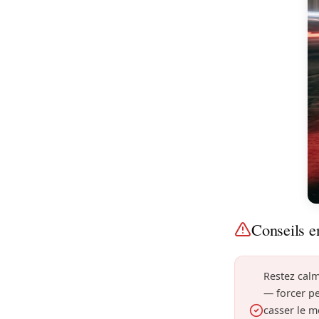
Conseils e
Restez calm
— forcer p
casser le 