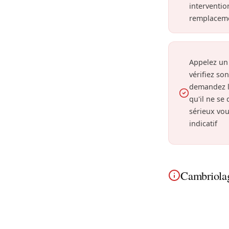
interventio
remplaceme
Appelez un
vérifiez so
demandez l
qu'il ne se
sérieux vou
indicatif
Cambriolag
Cambriolage à 
habitiez près 