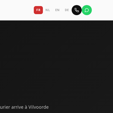
FR
NL
EN
DE
rier arrive à Vilvoorde