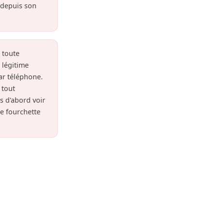
r depuis son
 toute
 légitime
ar téléphone.
 tout
is d'abord voir
e fourchette
 Que vous
et maisons de