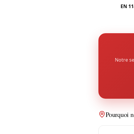
certifiées
EN 11
des cas. Voir n
Notre se
Pourquoi n