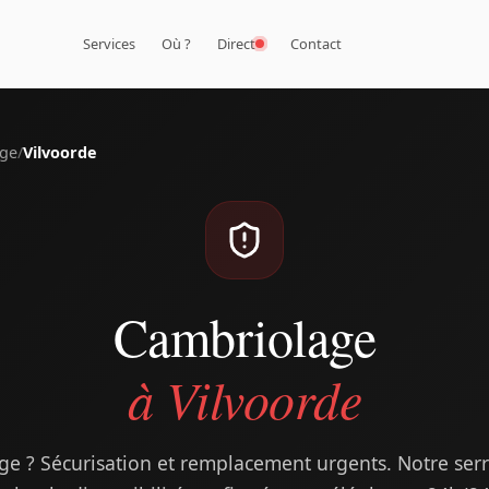
Services
Où ?
Direct
Contact
age
/
Vilvoorde
Cambriolage
à Vilvoorde
ge ? Sécurisation et remplacement urgents. Notre serru