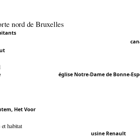
nts, intervention urgente 24h/24.
orte nord de Bruxelles
bitants
(2025) sur 21,57 km², Vilvorde est l’une des plus gra
. Située directement au nord de Bruxelles, au bord du
can
ut
, la commune (code postal 1800) regroupe la section prin
es hameaux de Houtem, Koningslo et Het Voor.
l
e
: Cœur historique avec l’
église Notre-Dame de Bonne-Esp
asilique Notre-Dame de Consolation. Densité commerciale au
e vers Bruxelles.
 périphérique sud-est, plus calme et résidentielle.
utem, Het Voor
: Quartiers résidentiels mêlant maisons fami
 et habitat
canal et le passé industriel (l’ancienne
usine Renault
y a t