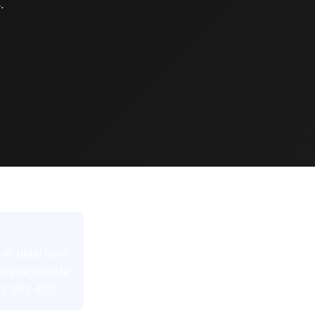
.
et délai sont
es lorsque le
95 205 400.