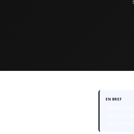
EN BREF
Cambriolage 
confirmés pa
mécanisme l