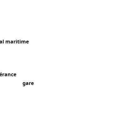
ndes villes du
al maritime
cipale et
érance
(XIVe
tour de la
gare
liales et
ourné de 1935 à