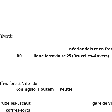
é des zones de bureaux et logistique reconverties, souvent 
es et systèmes de contrôle d’accès. Le centre conserve des
 rapport du XIXe avec serrures encastrées d’époque, tandis 
iers près du canal alignent appartements modernes à cyli
tipoints.
Vilvorde
cophones côtoient une population néerlandophone et des
pagnole — notre équipe travaille en
néerlandais et en fra
onction du
R0
, de la
ligne ferroviaire 25 (Bruxelles–Anvers)
e
dense de navetteurs et de logistique, ce qui nous amène ré
 les copropriétés du centre, les bureaux du zoning et les ha
ériques.
fres-forts à Vilvorde
lvorde à
Koningslo
,
Houtem
et
Peutie
, nous assurons le 
laquée, cylindre grippé, sécurisation après effraction. La zon
Bruxelles-Escaut
et les commerces proches de la
gare de V
 les
coffres-forts
professionnels : coffres de dépôt, armoire