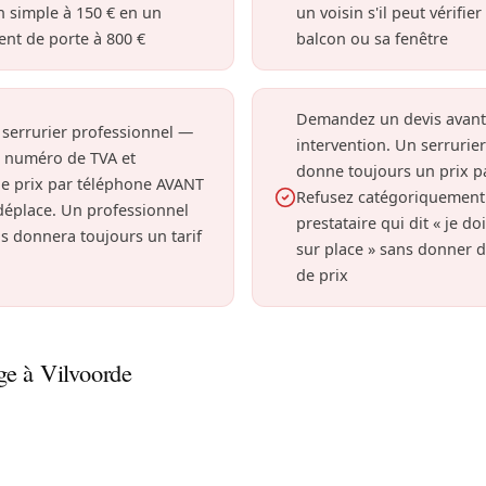
n simple à 150 € en un
un voisin s'il peut vérifie
nt de porte à 800 €
balcon ou sa fenêtre
Demandez un devis avant
 serrurier professionnel —
intervention. Un serrurier
n numéro de TVA et
donne toujours un prix p
e prix par téléphone AVANT
Refusez catégoriquement
 déplace. Un professionnel
prestataire qui dit « je do
s donnera toujours un tarif
sur place » sans donner d
de prix
e à Vilvoorde
Vilvorde ? Nous sécurisons immédiatement votre domicile.
du canal de Willebroek ou dans les appartements modernes 