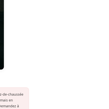
rez-de-chaussée
amais en
 Demandez à