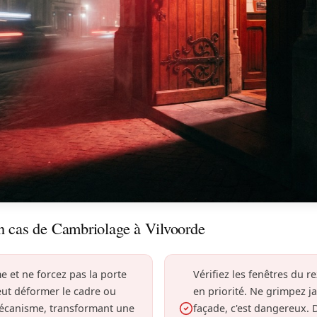
n cas de Cambriolage à Vilvoorde
e et ne forcez pas la porte
Vérifiez les fenêtres du 
eut déformer le cadre ou
en priorité. Ne grimpez j
mécanisme, transformant une
façade, c'est dangereux.