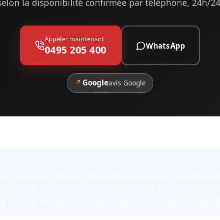
selon la disponibilité confirmée par téléphone, 24h/24
Appeler maintenant
WhatsApp
0495 205 400
↗
Google
avis Google
à Vilvoorde : Janssens est disponible 24h/24. Disponibilité 
r téléphone; les méthodes non destructives sont privilégié
e permet. Prix confirmé avant départ, devis gratuit au 04