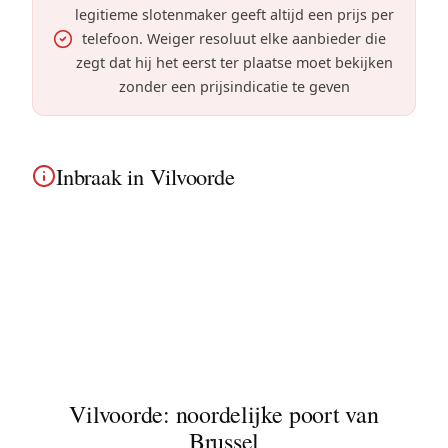
legitieme slotenmaker geeft altijd een prijs per
telefoon. Weiger resoluut elke aanbieder die
zegt dat hij het eerst ter plaatse moet bekijken
zonder een prijsindicatie te geven
Inbraak in Vilvoorde
Inbraak in Vilvoorde? We beveiligen onmiddellijk
uw woning. Of u nu nabij het Willebroekkanaal
woont of in de omliggende moderne
appartementen en stadshuizen, dringende
interventie 24/7.
Vilvoorde: noordelijke poort van
Brussel