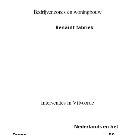
gezinswoningen en verkavelingen.
Bedrijvenzones en woningbouw
De nabijheid van het kanaal en het industriële
verleden (de oude
Renault-fabriek
draaide hier
van 1935 tot 1997) hebben kantoor- en logistieke
zones nagelaten, vaak uitgerust met beveiligde
deuren en toegangscontrolesystemen. Het
centrum bewaart 19e-eeuwse arbeiders- en
opbrengstwoningen met inbouwsloten van die
tijd, terwijl de nieuwe wijken bij het kanaal
moderne appartementen tellen met Europese
cilinders en meerpuntssloten.
Interventies in Vilvoorde
37,7 % Franstaligen leven naast Nederlandstaligen
en de Marokkaanse en Spaanse gemeenschappen
— ons team werkt in het
Nederlands en het
Frans
. De ligging op het kruispunt van de
R0
, de