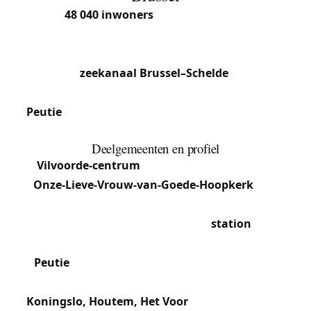
Met
48 040 inwoners
(2025) op 21,57 km² is
Vilvoorde een van de grootste steden van Vlaams-
Brabant. Direct ten noorden van Brussel gelegen,
langs het
zeekanaal Brussel–Schelde
, omvat de
gemeente (postcode 1800) de hoofdsectie en
Peutie
, plus de gehuchten Houtem, Koningslo en
Het Voor.
Deelgemeenten en profiel
Vilvoorde-centrum
: Historische kern met de
Onze-Lieve-Vrouw-van-Goede-Hoopkerk
(14e
eeuw) en de Basiliek van Onze-Lieve-Vrouw van
Troost. Handelsdichtheid rond het
station
en de
steenweg naar Brussel.
Peutie
: Perifere zuidoostelijke deelgemeente,
rustiger en residentieel.
Koningslo, Houtem, Het Voor
: Woonwijken met