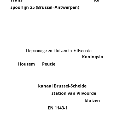
spoorlijn 25 (Brussel–Antwerpen)
en het kanaal
genereert een dichte stroom pendelaars en
logistiek, waardoor we vaak optreden in de mede-
eigendommen van het centrum, de kantoren van
de bedrijvenzone en de woningen van de
buitenwijken.
Depannage en kluizen in Vilvoorde
Van het centrum van Vilvoorde tot
Koningslo
,
Houtem
en
Peutie
verzorgen we de 24/7
depannage: dichtgevallen deur, vastgelopen
cilinder, beveiliging na inbraak. De activiteitenzone
langs het
kanaal Brussel-Schelde
en de
handelszaken bij het
station van Vilvoorde
doen
beroep op ons voor professionele
kluizen
:
afstortkluizen,
EN 1143-1
-gecertificeerde
documentenkasten, en depannage van