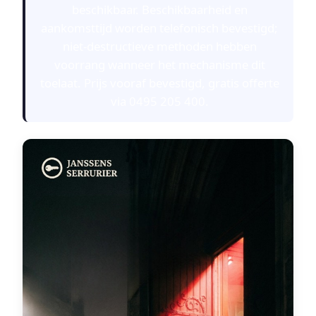
beschikbaar. Beschikbaarheid en
aankomsttijd worden telefonisch bevestigd;
niet-destructieve methoden hebben
voorrang wanneer het mechanisme dit
toelaat. Prijs vooraf bevestigd, gratis offerte
via 0495 205 400.