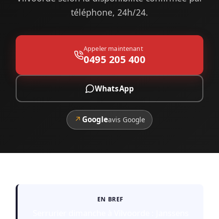
téléphone, 24h/24.
Appeler maintenant
0495 205 400
WhatsApp
↗
Google
avis Google
EN BREF
Serrurier dimanche à Vilvoorde : Janssens