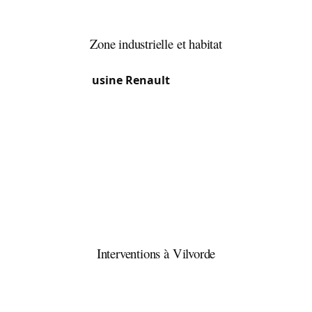
résidentiels mêlant maisons familiales et
lotissements.
Zone industrielle et habitat
La proximité du canal et le passé industriel
(l’ancienne
usine Renault
y a tourné de 1935 à
1997) ont laissé des zones de bureaux et
logistique reconverties, souvent équipées de
portes sécurisées et systèmes de contrôle d’accès.
Le centre conserve des maisons ouvrières et de
rapport du XIXe avec serrures encastrées
d’époque, tandis que les nouveaux quartiers près
du canal alignent appartements modernes à
cylindres européens et serrures multipoints.
Interventions à Vilvorde
37,7 % de francophones côtoient une population
néerlandophone et des communautés marocaine
et espagnole — notre équipe travaille en