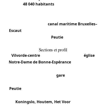
Avec
48 040 habitants
(2025) sur 21,57 km²,
Vilvorde est l’une des plus grandes villes du
Brabant flamand. Située directement au nord de
Bruxelles, au bord du
canal maritime Bruxelles–
Escaut
, la commune (code postal 1800) regroupe
la section principale et
Peutie
, plus les hameaux
de Houtem, Koningslo et Het Voor.
Sections et profil
Vilvorde-centre
: Cœur historique avec l’
église
Notre-Dame de Bonne-Espérance
(XIVe siècle) et
la basilique Notre-Dame de Consolation. Densité
commerciale autour de la
gare
et de la chaussée
vers Bruxelles.
Peutie
: Section périphérique sud-est, plus calme
et résidentielle.
Koningslo, Houtem, Het Voor
: Quartiers