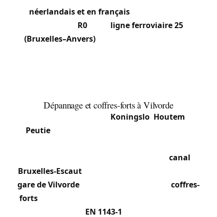
néerlandais et en français
. La position à la
jonction du
R0
, de la
ligne ferroviaire 25
(Bruxelles–Anvers)
et du canal génère un flux
dense de navetteurs et de logistique, ce qui nous
amène régulièrement à intervenir dans les
copropriétés du centre, les bureaux du zoning et
les habitations des sections périphériques.
Dépannage et coffres-forts à Vilvorde
Du centre de Vilvorde à
Koningslo
,
Houtem
et
Peutie
, nous assurons le dépannage 24h/24 :
porte claquée, cylindre grippé, sécurisation après
effraction. La zone d’activité le long du
canal
Bruxelles-Escaut
et les commerces proches de la
gare de Vilvorde
nous sollicitent pour les
coffres-
forts
professionnels : coffres de dépôt, armoires
fortes certifiées
EN 1143-1
, et dépannage des