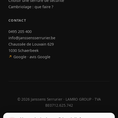
Choisir une serrure de sécurité
Cambriolage : que faire ?
CONTACT
0495 205 400
info@janssensserrurier.be
Chaussée de Louvain 629
1030 Schaerbeek
↗
Google · avis Google
©
2026
Janssens Serrurier · LAMRO GROUP · TVA
BE0712.625.742