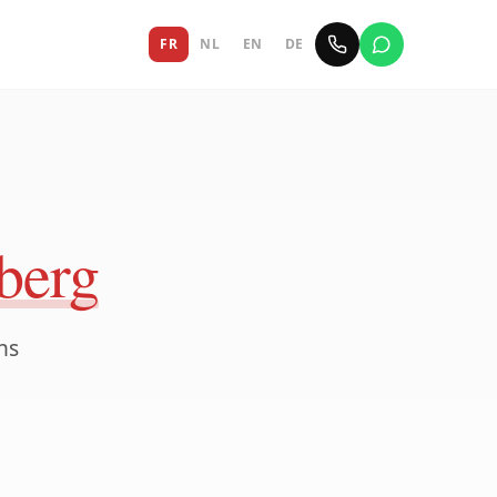
FR
NL
EN
DE
berg
ns