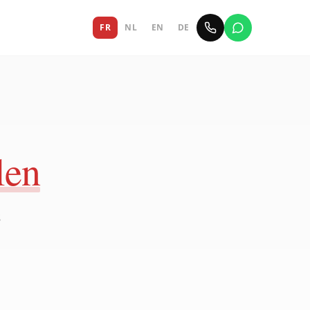
FR
NL
EN
DE
len
s