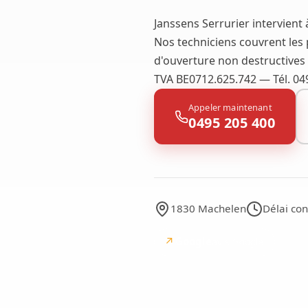
Janssens Serrurier intervient
Nos techniciens couvrent les 
d'ouverture non destructives l
TVA BE0712.625.742 — Tél. 04
Appeler maintenant
0495 205 400
1830 Machelen
Délai co
↗
Google
avis Google