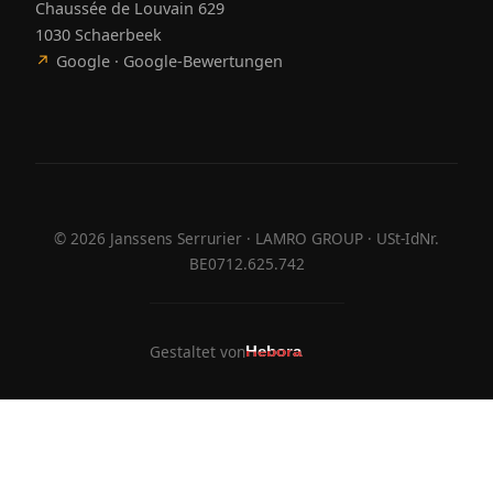
Chaussée de Louvain 629
1030 Schaerbeek
↗
Google · Google-Bewertungen
©
2026
Janssens Serrurier · LAMRO GROUP · USt-IdNr.
BE0712.625.742
Gestaltet von
Hebora
Hebora