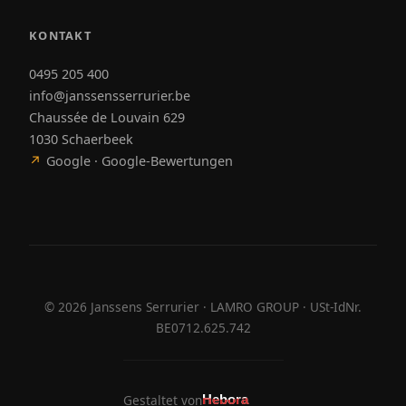
KONTAKT
0495 205 400
info@janssensserrurier.be
Chaussée de Louvain 629
1030 Schaerbeek
↗
Google · Google-Bewertungen
©
2026
Janssens Serrurier · LAMRO GROUP · USt-IdNr.
BE0712.625.742
Gestaltet von
Hebora
Hebora