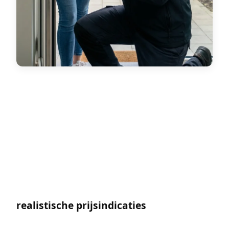
« Hoeveel kost dat? » Dat is de eerste
vraag die iedereen stelt, en terecht. De
slotenmakersector in Brussel heeft een
slechte reputatie door enkele spelers die
49 € aankondigen aan de telefoon en een
factuur van 600 € voorleggen zodra de
deur open is. Deze gids geeft u
realistische prijsindicaties
en vooral de
juiste reflexen om niet in de val te lopen.