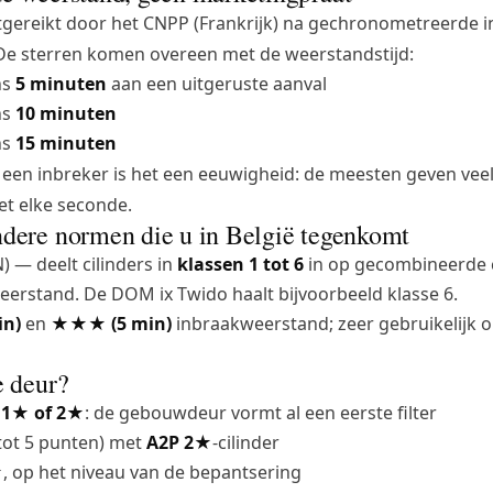
itgereikt door het CNPP (Frankrijk) na gechronometreerde i
De sterren komen overeen met de weerstandstijd:
ns
5 minuten
aan een uitgeruste aanval
ns
10 minuten
ns
15 minuten
r een inbreker is het een eeuwigheid: de meesten geven veel
et elke seconde.
dere normen die u in België tegenkomt
 — deelt cilinders in
klassen 1 tot 6
in op gecombineerde c
rstand. De DOM ix Twido haalt bijvoorbeeld klasse 6.
in)
en
★★★ (5 min)
inbraakweerstand; zeer gebruikelijk 
e deur?
 1★ of 2★
: de gebouwdeur vormt al een eerste filter
tot 5 punten) met
A2P 2★
-cilinder
★
, op het niveau van de
bepantsering