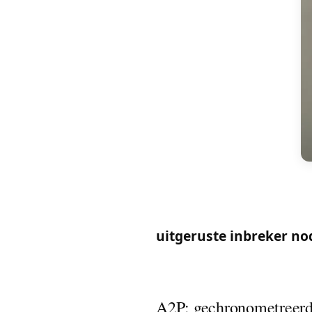
"A2P-slot vereist": de z
uitgelegd te worden. Ach
uitgeruste inbreker no
niveau voor uw deur.
A2P: gechronometreerd