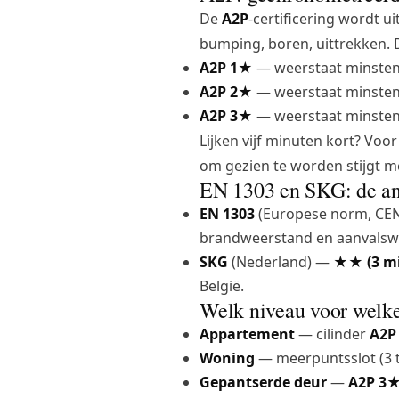
De
A2P
-certificering wordt u
bumping, boren, uittrekken. 
A2P 1★
— weerstaat minste
A2P 2★
— weerstaat minste
A2P 3★
— weerstaat minste
Lijken vijf minuten kort? Voo
om gezien te worden stijgt m
EN 1303 en SKG: de an
EN 1303
(Europese norm, CEN)
brandweerstand en aanvalswee
SKG
(Nederland) —
★★ (3 m
België.
Welk niveau voor welk
Appartement
— cilinder
A2P
Woning
—
meerpuntsslot
(3 
Gepantserde deur
—
A2P 3