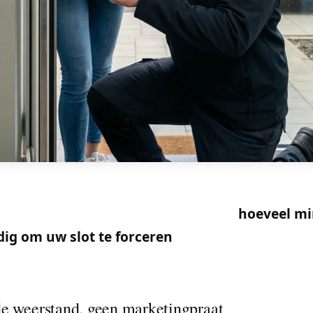
in duikt op in de meeste Belgische woningverzeke
ter het label zit een eenvoudige test:
hoeveel mi
dig om uw slot te forceren
. Zo leest u de sterren,
e weerstand, geen marketingpraat