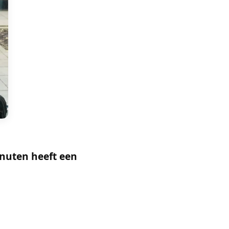
ringen — zonder ooit
nuten heeft een
 en kiest u het juiste