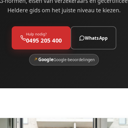
G-normen, eisen van verzekeraars en gecertifice
Heldere gids om het juiste niveau te kiezen.
Hulp nodig?
WhatsApp
0495 205 400
↗
Google
Google-beoordelingen