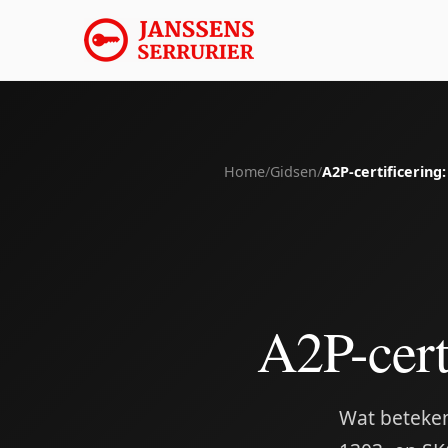
Home
/
Gidsen
/
A2P-certificering
A2P-cert
Wat beteken