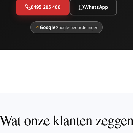
0495 205 400
WhatsApp
↗
Google
Google-beoordelingen
Wat onze klanten zegge