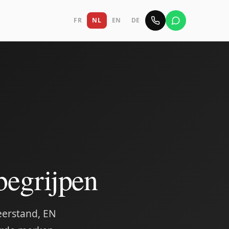
FR
NL
EN
DE
begrijpen
eerstand, EN