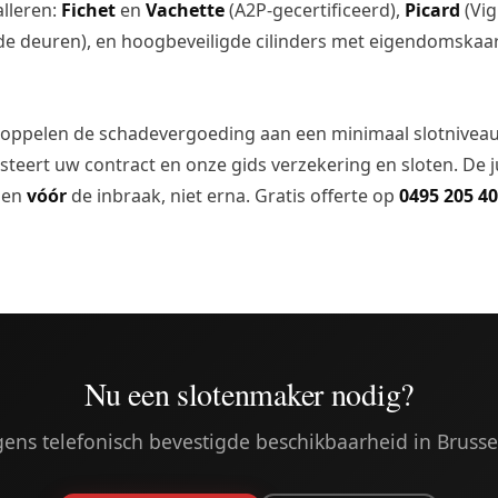
alleren:
Fichet
en
Vachette
(A2P-gecertificeerd),
Picard
(Vig
e deuren), en hoogbeveiligde cilinders met eigendomskaar
koppelen de schadevergoeding aan een minimaal slotniveau
esteert uw contract en onze gids
verzekering en sloten
. De 
tsen
vóór
de inbraak, niet erna. Gratis offerte op
0495 205 4
Nu een slotenmaker nodig?
lgens telefonisch bevestigde beschikbaarheid in Brus