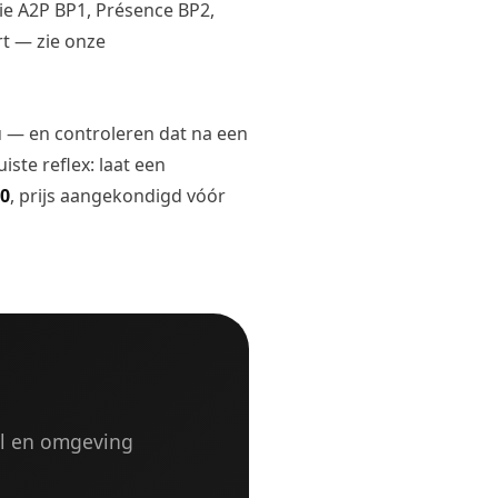
ie A2P BP1, Présence BP2,
t — zie onze
 — en controleren dat na een
juiste reflex: laat een
00
, prijs aangekondigd vóór
sel en omgeving