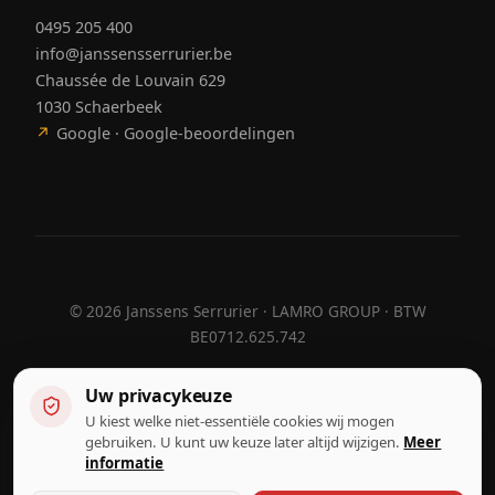
0495 205 400
info@janssensserrurier.be
Chaussée de Louvain 629
1030 Schaerbeek
↗
Google · Google-beoordelingen
©
2026
Janssens Serrurier · LAMRO GROUP · BTW
BE0712.625.742
Uw privacykeuze
U kiest welke niet-essentiële cookies wij mogen
Ontworpen door
Hebora
Hebora
gebruiken. U kunt uw keuze later altijd wijzigen.
Meer
Gebruiksvoorwaarden
informatie
Privacybeleid