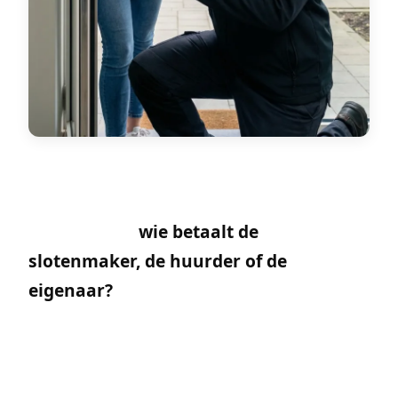
In Brussel, waar de meeste bewoners een
appartement huren, komt de vraag
steeds terug:
wie betaalt de
slotenmaker, de huurder of de
eigenaar?
Het antwoord hangt af van de
oorzaak van het probleem. Als algemene
regel valt alles wat onder normaal
gebruik en slijtage valt ten laste van de