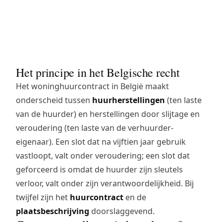
eigenaar, terwijl wat voortvloeit uit foutief
gebruik of nalatigheid ten laste van de
huurder valt.
Het principe in het Belgische recht
Het woninghuurcontract in België maakt
onderscheid tussen
huurherstellingen
(ten laste
van de huurder) en herstellingen door slijtage en
veroudering (ten laste van de verhuurder-
eigenaar). Een slot dat na vijftien jaar gebruik
vastloopt, valt onder veroudering; een slot dat
geforceerd is omdat de huurder zijn sleutels
verloor, valt onder zijn verantwoordelijkheid. Bij
twijfel zijn het
huurcontract
en de
plaatsbeschrijving
doorslaggevend.