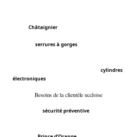
Torterolo, Dierre) avec serrures multipoints à 5 ou
7 points d’ancrage et cylindres certifiés A2P ou
SKG 3 étoiles. Les maisons de maître du quartier
du
Châtaignier
et de l’avenue Brugmann
conservent des portes d’entrée en chêne massif
avec des
serrures à gorges
d’époque que nous
restaurons ou équipons de cylindres haute
sécurité. Les résidences de standing du Vivier
d’Oie et d’Uccle-Centre intègrent des
cylindres
électroniques
et des serrures connectées (Nuki,
Danalock) que nous installons et configurons.
Besoins de la clientèle uccloise
La population aisée et internationale d’Uccle
privilégie la
sécurité préventive
plutôt que les
interventions d’urgence. Nous réalisons des audits
de sécurité complets pour les propriétés du
quartier
Prince d’Orange
et du Plateau Avijl,