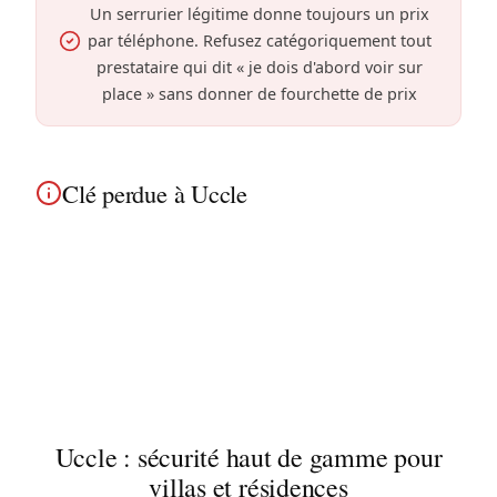
Un serrurier légitime donne toujours un prix
par téléphone. Refusez catégoriquement tout
prestataire qui dit « je dois d'abord voir sur
place » sans donner de fourchette de prix
Clé perdue à Uccle
Clé perdue ou volée à Uccle ? Ouverture avec des
méthodes non destructives lorsque le mécanisme
le permet puis installation d'un nouveau cylindre
sécurisé dans vos villas et grandes propriétés
résidentielles.
Uccle : sécurité haut de gamme pour
villas et résidences