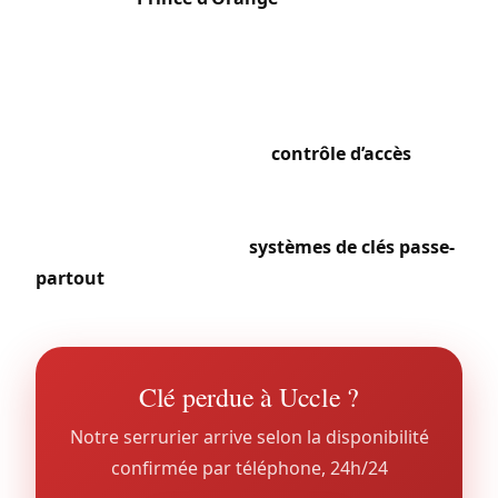
incluant porte d’entrée, accès garage, portails de
jardin et portes-fenêtres. Les écoles
internationales (ISB, BSB) et les ambassades
présentes sur le territoire communal génèrent
des besoins spécifiques en
contrôle d’accès
et en
systèmes de clés hiérarchisés. À Calevoet et dans
le quartier du Globe, les copropriétés mixtes nous
confient l’installation de
systèmes de clés passe-
partout
et la modernisation de leurs interphonies.
Clé perdue à Uccle ?
Notre serrurier arrive selon la disponibilité
confirmée par téléphone, 24h/24