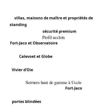
Uccle est l’une des communes les plus
résidentielles et vertes de Bruxelles. Avec ses
villas, maisons de maître et propriétés de
standing
, la demande en serrurerie est orientée
vers la
sécurité premium
.
Profil ucclois
Fort-Jaco et Observatoire
: Grandes propriétés,
serrures haute sécurité.
Calevoet et Globe
: Mix de maisons et
d’appartements.
Vivier d’Oie
: Clientèle internationale, serrures
connectées.
Serrures haut de gamme à Uccle
Les villas quatre façades de
Fort-Jaco
et du
quartier de l’Observatoire sont équipées de
portes blindées
de marques premium (Fichet,