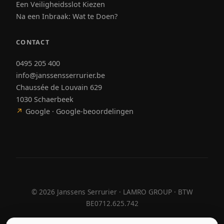
Een Veiligheidsslot Kiezen
Na een Inbraak: Wat te Doen?
CONTACT
0495 205 400
info@janssensserrurier.be
Chaussée de Louvain 629
1030 Schaerbeek
↗
Google · Google-beoordelingen
©
2026
Janssens Serrurier · LAMRO GROUP · BTW
BE0712.625.742