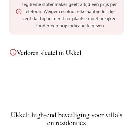
legitieme slotenmaker geeft altijd een prijs per
telefoon. Weiger resoluut elke aanbieder die
zegt dat hij het eerst ter plaatse moet bekijken
zonder een prijsindicatie te geven
Verloren sleutel in Ukkel
In Ukkel is slotvervanging aangeraden na
sleutelverlies. Interventie in de villa's en grote
residentiële eigendommen voor opening en
beveiliging.
Ukkel: high-end beveiliging voor villa’s
en residenties
Ukkel is een van de meest residentiële en groene