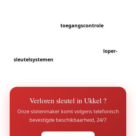
scholen (ISB, BSB) en ambassades op het
gemeentelijke grondgebied genereren specifieke
behoeften aan
toegangscontrole
en
hiërarchische sleutelsystemen. In Kalevoet en de
Globewijk vertrouwen gemengde mede-
eigendommen ons de installatie van
loper-
sleutelsystemen
en de modernisering van hun
parlofoons toe.
Verloren sleutel in Ukkel ?
Onze slotenmaker komt volgens telefonisch
bevestigde beschikbaarheid, 24/7