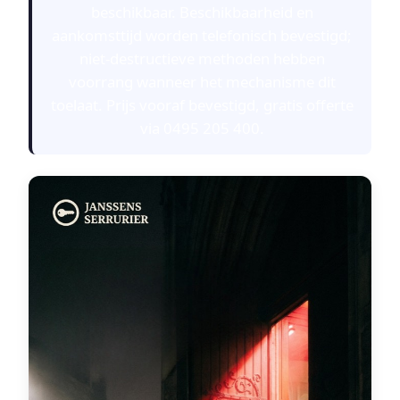
beschikbaar. Beschikbaarheid en
aankomsttijd worden telefonisch bevestigd;
niet-destructieve methoden hebben
voorrang wanneer het mechanisme dit
toelaat. Prijs vooraf bevestigd, gratis offerte
via 0495 205 400.