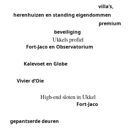
gemeenten van Brussel. Met zijn
villa’s,
herenhuizen en standing eigendommen
is de
vraag naar slotenmakerij gericht op
premium
beveiliging
.
Ukkels profiel
Fort-Jaco en Observatorium
: Grote
eigendommen, hoog-beveiligde sloten.
Kalevoet en Globe
: Mix van huizen en
appartementen.
Vivier d’Oie
: Internationale clientèle, slimme
sloten.
High-end sloten in Ukkel
De vier-gevelvilla’s van
Fort-Jaco
en de
Observatoriumwijk zijn uitgerust met
gepantserde deuren
van premiummerken (Fichet,
Torterolo, Dierre) met meerpuntssloten van 5 of 7