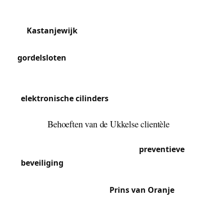
verankeringspunten en A2P- of SKG 3-sterren
gecertificeerde cilinders. De herenhuizen van de
Kastanjewijk
en de Brugmannlaan bewaren
massief eiken voordeuren met originele
gordelsloten
die we restaureren of uitrusten met
hoog-beveiligde cilinders. De standingresidenties
van Vivier d’Oie en Ukkel-Centrum integreren
elektronische cilinders
en slimme sloten (Nuki,
Danalock) die we installeren en configureren.
Behoeften van de Ukkelse clientèle
De welgestelde en internationale bevolking van
Ukkel geeft de voorkeur aan
preventieve
beveiliging
boven noodinterventies. We voeren
volledige beveiligingsaudits uit voor
eigendommen in de wijk
Prins van Oranje
en het
Plateau Avijl, inclusief voordeur, garagetoegang,
tuinpoorten en terrasdeuren. De internationale