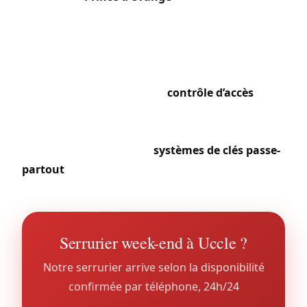
incluant porte d’entrée, accès garage, portails de
jardin et portes-fenêtres. Les écoles
internationales (ISB, BSB) et les ambassades
présentes sur le territoire communal génèrent
des besoins spécifiques en
contrôle d’accès
et en
systèmes de clés hiérarchisés. À Calevoet et dans
le quartier du Globe, les copropriétés mixtes nous
confient l’installation de
systèmes de clés passe-
partout
et la modernisation de leurs interphonies.
Serrurier week-end à Uccle ?
Notre serrurier arrive selon la disponibilité
confirmée par téléphone, 24h/24