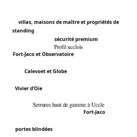
Uccle est l’une des communes les plus
résidentielles et vertes de Bruxelles. Avec ses
villas, maisons de maître et propriétés de
standing
, la demande en serrurerie est orientée
vers la
sécurité premium
.
Profil ucclois
Fort-Jaco et Observatoire
: Grandes propriétés,
serrures haute sécurité.
Calevoet et Globe
: Mix de maisons et
d’appartements.
Vivier d’Oie
: Clientèle internationale, serrures
connectées.
Serrures haut de gamme à Uccle
Les villas quatre façades de
Fort-Jaco
et du
quartier de l’Observatoire sont équipées de
portes blindées
de marques premium (Fichet,