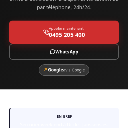
par téléphone, 24h/24.
Appeler maintenant
0495 205 400
WhatsApp
↗
Google
avis Google
EN BREF
Serrurier week-end à Uccle : Janssens est