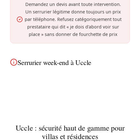
Demandez un devis avant toute intervention.
Un serrurier légitime donne toujours un prix
par téléphone. Refusez catégoriquement tout
prestataire qui dit « je dois d'abord voir sur
place » sans donner de fourchette de prix
Serrurier week-end à Uccle
Serrurier week-end à Uccle : samedi et dimanche,
nous restons joignables. Les villas et grandes
propriétés résidentielles près du Fort Jaco sont
couverts tout le week-end.
Uccle : sécurité haut de gamme pour
villas et résidences