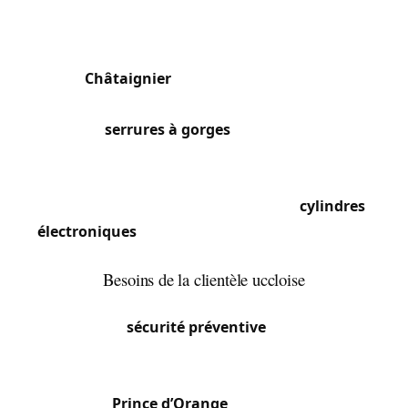
Torterolo, Dierre) avec serrures multipoints à 5 ou
7 points d’ancrage et cylindres certifiés A2P ou
SKG 3 étoiles. Les maisons de maître du quartier
du
Châtaignier
et de l’avenue Brugmann
conservent des portes d’entrée en chêne massif
avec des
serrures à gorges
d’époque que nous
restaurons ou équipons de cylindres haute
sécurité. Les résidences de standing du Vivier
d’Oie et d’Uccle-Centre intègrent des
cylindres
électroniques
et des serrures connectées (Nuki,
Danalock) que nous installons et configurons.
Besoins de la clientèle uccloise
La population aisée et internationale d’Uccle
privilégie la
sécurité préventive
plutôt que les
interventions d’urgence. Nous réalisons des audits
de sécurité complets pour les propriétés du
quartier
Prince d’Orange
et du Plateau Avijl,