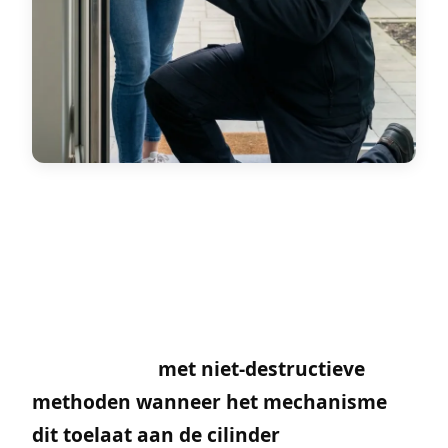
Een autosleutel die afbreekt in het portier
of het contact, komt altijd op het slechtste
moment — voor uw deur, op de parking,
of erger nog, met draaiende motor. Het
goede nieuws: in de meeste gevallen kan
het fragment
met niet-destructieve
methoden wanneer het mechanisme
dit toelaat aan de cilinder
verwijderd