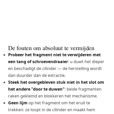
worden, en kan ter plaatse een nieuwe
sleutel gemaakt worden — ook voor
transpondersleutels. Dit is het
stappenplan.
De fouten om absoluut te vermijden
Probeer het fragment niet te verwijderen met
een tang of schroevendraaier
: u duwt het dieper
en beschadigt de cilinder — de herstelling wordt
dan duurder dan de extractie.
Steek het overgebleven stuk niet in het slot om
het andere "door te duwen"
: beide fragmenten
raken geklemd en blokkeren het mechanisme.
Geen lijm
op het fragment om het eruit te
trekken: ze loopt in de cilinder en maakt hem