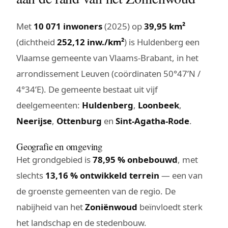
Met
10 071 inwoners
(2025) op
39,95 km²
(dichtheid
252,12 inw./km²
) is Huldenberg een
Vlaamse gemeente van Vlaams-Brabant, in het
arrondissement Leuven (coördinaten 50°47’N /
4°34’E). De gemeente bestaat uit vijf
deelgemeenten:
Huldenberg
,
Loonbeek
,
Neerijse
,
Ottenburg
en
Sint-Agatha-Rode
.
Geografie en omgeving
Het grondgebied is
78,95 % onbebouwd
, met
slechts
13,16 % ontwikkeld terrein
— een van
de groenste gemeenten van de regio. De
nabijheid van het
Zoniënwoud
beïnvloedt sterk
het landschap en de stedenbouw.