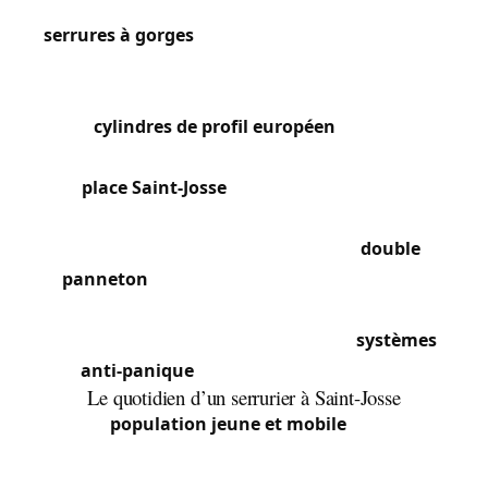
d’immeuble sont fréquemment équipées de
serrures à gorges
avec de grandes clés plates et
des gâches à tirage (loquet à bouton). Les
appartements disposent de serrures encastrées
avec
cylindres de profil européen
, souvent de
marques comme Yale, Bricard ou Vachette. Autour
de la
place Saint-Josse
et de la rue de la Limite, de
nombreux immeubles possèdent encore des
portes palières avec des serrures à
double
panneton
d’origine. La chaussée de Louvain
concentre des immeubles commerciaux avec des
serrures de rideau métallique et des
systèmes
anti-panique
sur les issues de secours.
Le quotidien d’un serrurier à Saint-Josse
Avec sa
population jeune et mobile
, Saint-Josse
connaît un taux très élevé de portes claquées, en
particulier dans les rues densément peuplées