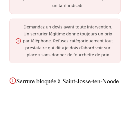
un tarif indicatif
Demandez un devis avant toute intervention.
Un serrurier légitime donne toujours un prix
par téléphone. Refusez catégoriquement tout
prestataire qui dit « je dois d'abord voir sur
place » sans donner de fourchette de prix
Serrure bloquée à Saint-Josse-ten-Noode
À Saint-Josse-ten-Noode, une serrure grippée peut
s'aggraver. Nous intervenons dans les immeubles
à appartements densément peuplés pour
débloquer et entretenir votre serrure avant qu'il
ne soit trop tard.