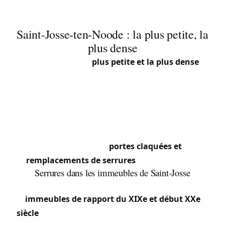
Saint-Josse-ten-Noode : la plus petite, la
plus dense
Saint-Josse est la
plus petite et la plus dense
commune de Belgique. Cette diversité urbaine
concentrée crée des besoins intenses en
serrurerie : immeubles anciens, appartements
variés, commerces.
Nous intervenons rapidement dans cette
commune où les
portes claquées et
remplacements de serrures
sont quotidiens.
Serrures dans les immeubles de Saint-Josse
Le bâti de Saint-Josse est dominé par des
immeubles de rapport du XIXe et début XXe
siècle
, souvent de 3 à 5 étages. Les portes d’entrée