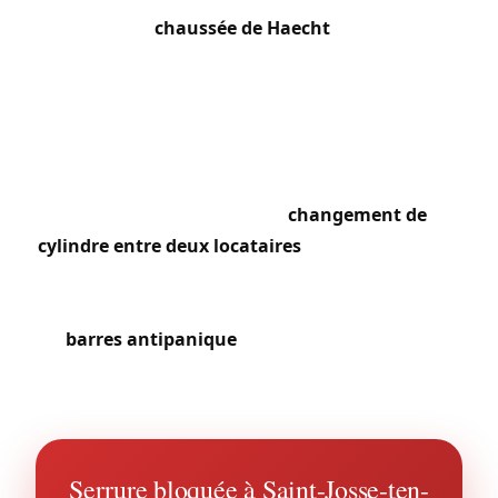
autour de la
chaussée de Haecht
et du quartier
de la gare du Nord. Les nombreux commerces de
la rue de Brabant nous sollicitent régulièrement
pour le remplacement de cylindres et la
sécurisation de leurs accès. La forte rotation
locative dans les immeubles entraîne des
demandes constantes de
changement de
cylindre entre deux locataires
. Nous intervenons
aussi fréquemment pour des mises aux normes
de sécurité incendie, notamment l’installation de
barres antipanique
dans les immeubles de
bureaux et commerces du quartier Botanique.
Serrure bloquée à Saint-Josse-ten-