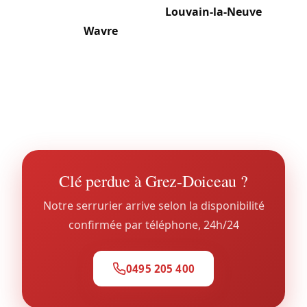
La proximité immédiate de
Louvain-la-Neuve
(à 5
km) et de
Wavre
(à 8 km) en fait une commune
prisée des navetteurs et des familles à standing.
L’étendue (55 km²) et la dispersion entre 5 sections
imposent une bonne polyvalence dans nos
interventions.
Clé perdue à Grez-Doiceau ?
Notre serrurier arrive selon la disponibilité
confirmée par téléphone, 24h/24
0495 205 400