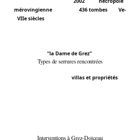
Découverte majeure en
2002
: une
nécropole
mérovingienne
contenant
436 tombes
des
Ve-
VIIe siècles
a été mise au jour. Une sépulture
intacte particulièrement remarquable a livré “le
squelette d’une jeune femme particulièrement
bien conservé” parée de bijoux en or, surnommée
“la Dame de Grez”
.
Types de serrures rencontrées
Le centre conserve des maisons anciennes à
serrures encastrées. Les
villas et propriétés
des
sections résidentielles (Archennes, Bossut-
Gottechain) utilisent fréquemment serrures
multipoints, cylindres certifiés et systèmes de
contrôle d’accès. Les fermes des sections plus
rurales (Néthen, Biez) présentent serrures
massives sur portes anciennes.
Interventions à Grez-Doiceau