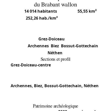
du Brabant wallon
Avec
14 014 habitants
(2025) sur
55,55 km²
(densité
252,26 hab./km²
), Grez-Doiceau est une
commune francophone du Brabant wallon, dans
l’arrondissement de Nivelles. Elle se compose de
cinq sections :
Grez-Doiceau
(6 975 hab., centre
principal),
Archennes
,
Biez
,
Bossut-Gottechain
et
Néthen
.
Sections et profil
Grez-Doiceau-centre
: Cœur communal, mêlant
maisons mitoyennes anciennes et lotissements
résidentiels.
Archennes, Biez, Bossut-Gottechain, Néthen
:
Sections rurales et résidentielles, habitat mêlant
villas, fermes et lotissements récents.
Patrimoine archéologique