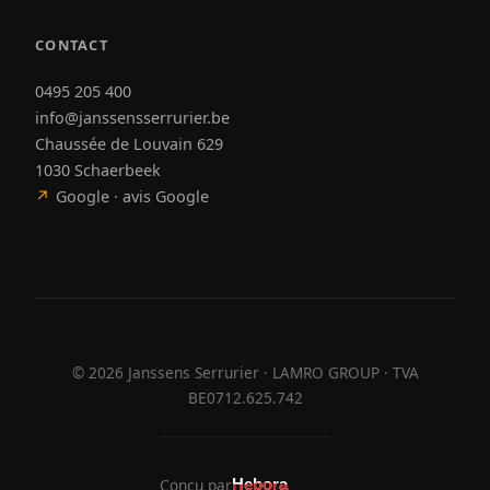
CONTACT
0495 205 400
info@janssensserrurier.be
Chaussée de Louvain 629
1030 Schaerbeek
↗
Google · avis Google
©
2026
Janssens Serrurier · LAMRO GROUP · TVA
BE0712.625.742
Conçu par
Hebora
Hebora