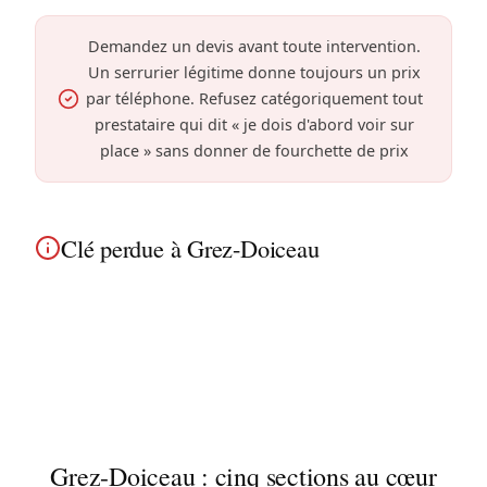
Demandez un devis avant toute intervention.
Un serrurier légitime donne toujours un prix
par téléphone. Refusez catégoriquement tout
prestataire qui dit « je dois d'abord voir sur
place » sans donner de fourchette de prix
Clé perdue à Grez-Doiceau
À Grez-Doiceau, après une perte de clé, le
remplacement de serrure est conseillé.
Intervention dans les maisons de campagne et
anciennes fermes pour ouverture et sécurisation.
Grez-Doiceau : cinq sections au cœur