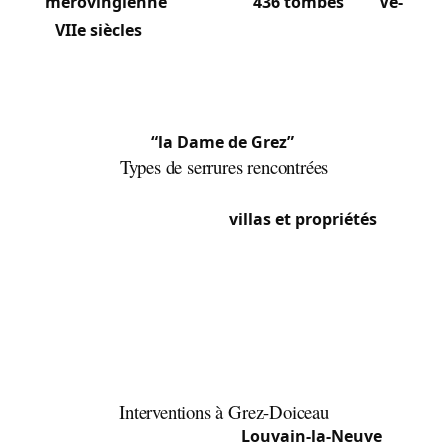
mérovingienne
contenant
436 tombes
des
Ve-
VIIe siècles
a été mise au jour. Une sépulture
intacte particulièrement remarquable a livré “le
squelette d’une jeune femme particulièrement
bien conservé” parée de bijoux en or, surnommée
“la Dame de Grez”
.
Types de serrures rencontrées
Le centre conserve des maisons anciennes à
serrures encastrées. Les
villas et propriétés
des
sections résidentielles (Archennes, Bossut-
Gottechain) utilisent fréquemment serrures
multipoints, cylindres certifiés et systèmes de
contrôle d’accès. Les fermes des sections plus
rurales (Néthen, Biez) présentent serrures
massives sur portes anciennes.
Interventions à Grez-Doiceau
La proximité immédiate de
Louvain-la-Neuve
(à 5