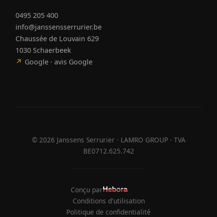
0495 205 400
info@janssensserrurier.be
Chaussée de Louvain 629
1030 Schaerbeek
↗
Google · avis Google
©
2026
Janssens Serrurier · LAMRO GROUP · TVA
BE0712.625.742
Conçu par
Hebora
Hebora
Conditions d'utilisation
Politique de confidentialité