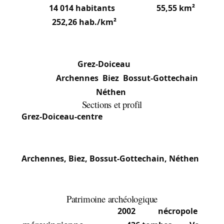
Avec
14 014 habitants
(2025) sur
55,55 km²
(densité
252,26 hab./km²
), Grez-Doiceau est une
commune francophone du Brabant wallon, dans
l’arrondissement de Nivelles. Elle se compose de
cinq sections :
Grez-Doiceau
(6 975 hab., centre
principal),
Archennes
,
Biez
,
Bossut-Gottechain
et
Néthen
.
Sections et profil
Grez-Doiceau-centre
: Cœur communal, mêlant
maisons mitoyennes anciennes et lotissements
résidentiels.
Archennes, Biez, Bossut-Gottechain, Néthen
:
Sections rurales et résidentielles, habitat mêlant
villas, fermes et lotissements récents.
Patrimoine archéologique
Découverte majeure en
2002
: une
nécropole