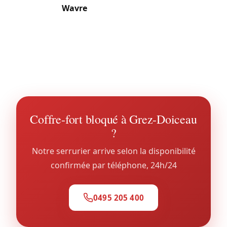
km) et de
Wavre
(à 8 km) en fait une commune
prisée des navetteurs et des familles à standing.
L’étendue (55 km²) et la dispersion entre 5 sections
imposent une bonne polyvalence dans nos
interventions.
Coffre-fort bloqué à Grez-Doiceau
?
Notre serrurier arrive selon la disponibilité
confirmée par téléphone, 24h/24
0495 205 400