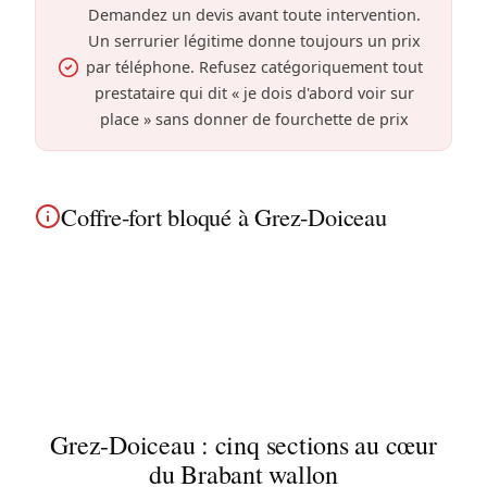
Demandez un devis avant toute intervention.
Un serrurier légitime donne toujours un prix
par téléphone. Refusez catégoriquement tout
prestataire qui dit « je dois d'abord voir sur
place » sans donner de fourchette de prix
Coffre-fort bloqué à Grez-Doiceau
Coffre-fort bloqué à Grez-Doiceau ? Notre
spécialiste ouvre tous types de coffres dans les
maisons de campagne et anciennes fermes : à clé,
à code, électronique.
Grez-Doiceau : cinq sections au cœur
du Brabant wallon