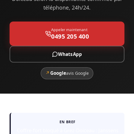
téléphone, 24h/24.
Appeler maintenant
0495 205 400
WhatsApp
↗
Google
avis Google
EN BREF
Coffre-fort bloqué à Grez-Doiceau : Janssens