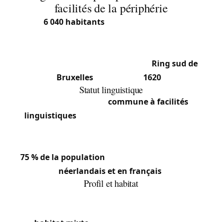
facilités de la périphérie
Avec
6 040 habitants
(2025) sur seulement 2,5
km² (bande étroite de 150 à 900 m de large),
Drogenbos est l’une des plus petites communes
du Brabant flamand, située sur le
Ring sud de
Bruxelles
(code postal
1620
).
Statut linguistique
Drogenbos est une
commune à facilités
linguistiques
: officiellement néerlandophone
mais offrant des services en français pour ses
habitants francophones, qui représentent environ
75 % de la population
. Notre équipe travaille en
néerlandais et en français
.
Profil et habitat
Située sur une bande étroite entre la Senne et le
canal Charleroi-Bruxelles, la commune présente