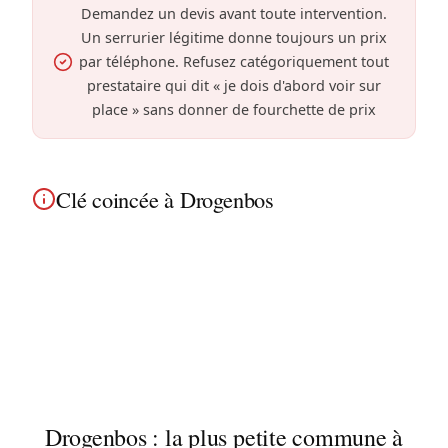
Demandez un devis avant toute intervention.
Un serrurier légitime donne toujours un prix
par téléphone. Refusez catégoriquement tout
prestataire qui dit « je dois d'abord voir sur
place » sans donner de fourchette de prix
Clé coincée à Drogenbos
Clé bloquée dans la serrure à Drogenbos ?
Extraction avec des méthodes non destructives
lorsque le mécanisme le permet, afin de préserver
votre serrure ni votre clé. Intervention dans tous
les maisons résidentielles et appartements.
Drogenbos : la plus petite commune à