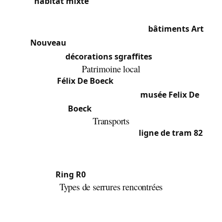
un
habitat mixte
combinant zones urbaines et
terrains non bâtis. Caractère résidentiel et
suburbain marqué, avec quelques
bâtiments Art
Nouveau
(notamment l’ancienne école aux
décorations sgraffites
).
Patrimoine local
Le peintre
Félix De Boeck
(1898-1995) y est né et y
a vécu — la commune abrite le
musée Felix De
Boeck
qui lui est dédié.
Transports
Drogenbos est desservie par la
ligne de tram 82
avec trois arrêts locaux qui relient directement les
habitants à Bruxelles. La proximité immédiate du
Ring R0
facilite l’accès routier.
Types de serrures rencontrées
Le tissu urbain mêle maisons mitoyennes
anciennes (serrures encastrées à remplacer),