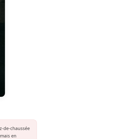
rez-de-chaussée
amais en