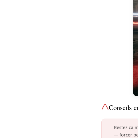
Conseils e
Restez calm
— forcer p