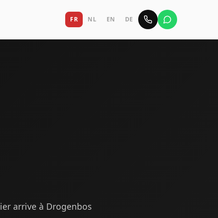
FR
NL
EN
DE
rier arrive à Drogenbos