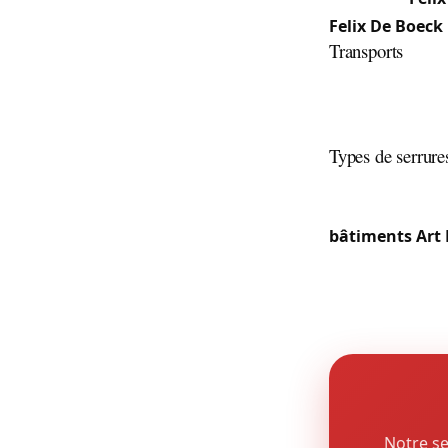
Felix De Boeck
Transports
Drogenbos est 
directement les
routier.
Types de serrure
Le tissu urbain
maisons familia
bâtiments Art
proximité immé
commerciaux et
Notre se