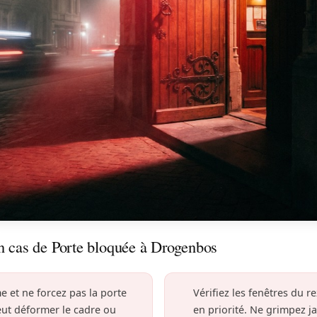
n cas de Porte bloquée à Drogenbos
e et ne forcez pas la porte
Vérifiez les fenêtres du 
eut déformer le cadre ou
en priorité. Ne grimpez j