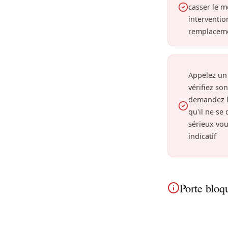
casser le 
interventio
remplaceme
Appelez un
vérifiez so
demandez l
qu'il ne se
sérieux vou
indicatif
Porte bloq
À Drogenbos, un
rapide dans les