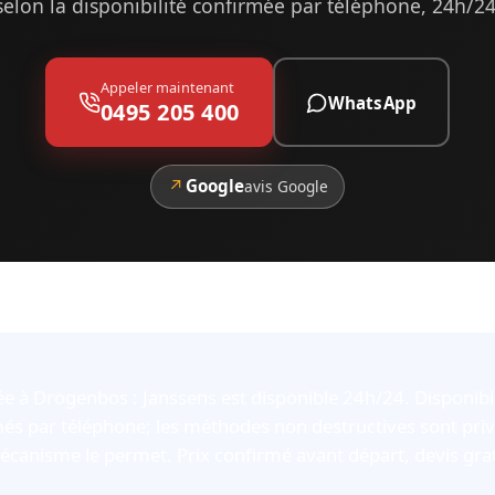
selon la disponibilité confirmée par téléphone, 24h/24
Appeler maintenant
WhatsApp
0495 205 400
↗
Google
avis Google
e à Drogenbos : Janssens est disponible 24h/24. Disponibili
és par téléphone; les méthodes non destructives sont priv
écanisme le permet. Prix confirmé avant départ, devis gra