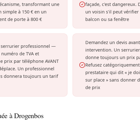
mécanisme, transformant une
façade, c'est dangereux.
n simple à 150 € en un
un voisin s'il peut vérifie
nt de porte à 800 €
balcon ou sa fenêtre
Demandez un devis avant
 serrurier professionnel —
intervention. Un serrurier
n numéro de TVA et
donne toujours un prix p
e prix par téléphone AVANT
Refusez catégoriquement
 déplace. Un professionnel
prestataire qui dit « je do
s donnera toujours un tarif
sur place » sans donner d
de prix
uée à Drogenbos
e porte qui ne s'ouvre plus peut avoir plusieurs causes. In
 maisons résidentielles et appartements pour diagnostic et 