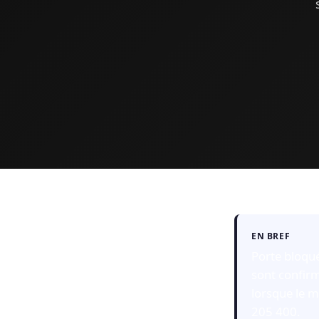
EN BREF
Porte bloqué
sont confirm
lorsque le m
205 400.