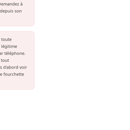
 Demandez à
r depuis son
 toute
 légitime
ar téléphone.
 tout
is d'abord voir
e fourchette
tervention
réparation.