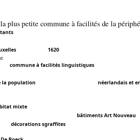
la plus petite commune à facilités de la périphé
itants
(2025) sur seulement 2,5 km² (bande étroite de 150 à
os est l’une des plus petites communes du Brabant flamand,
uxelles
(code postal
1620
).
ue
 une
commune à facilités linguistiques
: officiellement n
s services en français pour ses habitants francophones, qu
 la population
. Notre équipe travaille en
néerlandais et e
bande étroite entre la Senne et le canal Charleroi-Bruxelle
bitat mixte
combinant zones urbaines et terrains non bâtis
 suburbain marqué, avec quelques
bâtiments Art Nouveau
(
e aux
décorations sgraffites
).
x De Boeck
(1898-1995) y est né et y a vécu — la commune ab