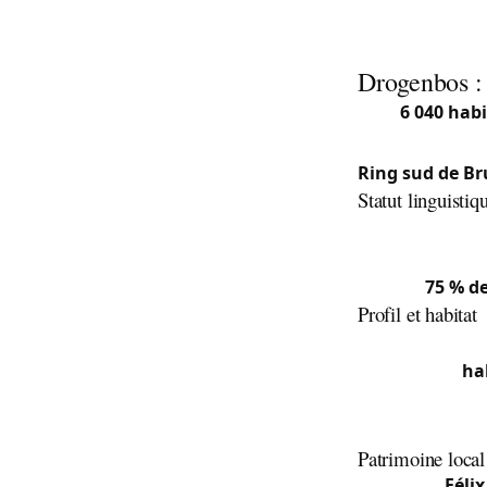
Drogenbos : 
Avec
6 040 hab
large), Drogenb
Ring sud de Br
Statut linguistiq
Drogenbos est
mais offrant de
environ
75 % de
Profil et habitat
Située sur une 
présente un
ha
résidentiel et
l’ancienne écol
Patrimoine local
Le peintre
Féli