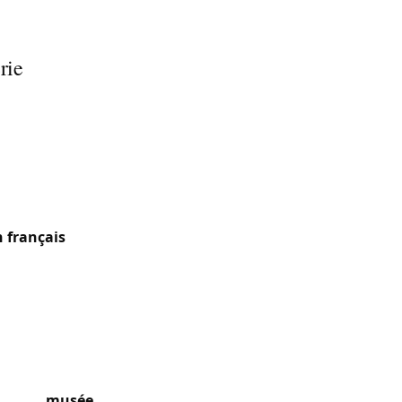
rie
 900 m de
 située sur le
éerlandophone
i représentent
n français
.
s, la commune
. Caractère
notamment
rite le
musée