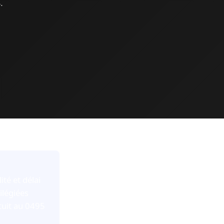
.
té et délai
ilégiées
tuit au 0495