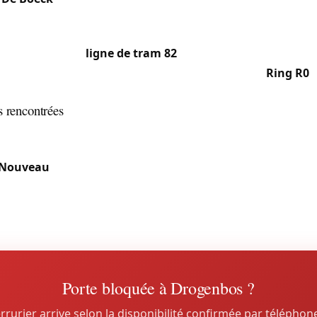
qui lui est dédié.
desservie par la
ligne de tram 82
avec trois arrêts locaux qu
 habitants à Bruxelles. La proximité immédiate du
Ring R0
f
s rencontrées
 mêle maisons mitoyennes anciennes (serrures encastrées à
les modernes (cylindres européens, serrures multipoints) 
 Nouveau
demandant des interventions respectueuses du p
diate du Ring et de Bruxelles génère aussi une demande p
 professionnels.
Porte bloquée à Drogenbos ?
rrurier arrive selon la disponibilité confirmée par téléphon