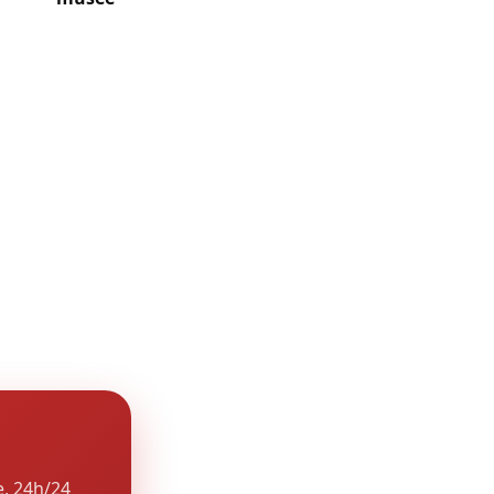
i relient
acilite l’accès
 remplacer),
et quelques
atrimoine. La
our locaux
e, 24h/24