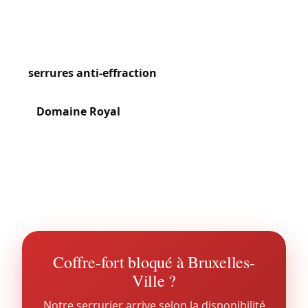
Les Galeries Royales Saint-Hubert, la Grand-Place
et le quartier du Sablon concentrent des
commerces haut de gamme nécessitant des
serrures anti-effraction
certifiées. À Laeken, les
maisons autour de l’avenue de la Reine et du
Domaine Royal
combinent charme ancien et
besoins de sécurisation modernes. Haren, en
pleine urbanisation avec le nouveau palais de
justice, génère des demandes croissantes pour la
sécurisation de constructions neuves.
Coffre-fort bloqué à Bruxelles-
Ville ?
Notre serrurier arrive selon la disponibilité