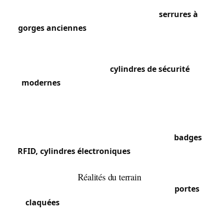
classés ou à valeur patrimoniale, avec des portes
d’entrée monumentales équipées de
serrures à
gorges anciennes
, de crémones et de verrous en
fer forgé. Nos techniciens maîtrisent les
techniques de restauration de ces mécanismes
tout en intégrant des
cylindres de sécurité
modernes
dans les serrures existantes. Dans le
quartier européen autour de la rue de la Loi et du
Rond-Point Schuman, les immeubles de bureaux
et résidences diplomatiques utilisent des
systèmes d’accès de dernière génération :
badges
RFID, cylindres électroniques
et contrôle d’accès
centralisé.
Réalités du terrain
Bruxelles-Ville connaît le plus fort taux de
portes
claquées
de la région, lié au tourisme, à la vie
nocturne du centre et à la densité de population.