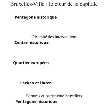
Bruxelles-Ville : le cœur de la capitale
Bruxelles-Ville est la commune centrale, englobant
le
Pentagone historique
, le quartier européen,
Laeken et Haren. Du Manneken Pis à l’Atomium,
c’est le cœur battant de la Belgique.
Diversité des interventions
Centre historique
: Appartements anciens,
serrures d’époque, immeubles classés - nous
adaptons nos techniques au patrimoine.
Quartier européen
: Clientèle internationale,
serrures haute sécurité, systèmes d’accès
modernes.
Laeken et Haren
: Mix de maisons et
d’appartements, demandes variées.
Serrures et patrimoine bruxellois
Le
Pentagone historique
regorge d’immeubles