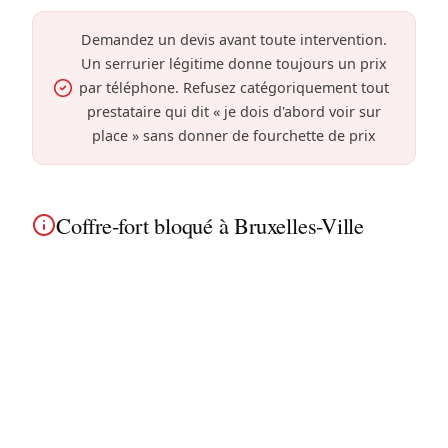
Demandez un devis avant toute intervention.
Un serrurier légitime donne toujours un prix
par téléphone. Refusez catégoriquement tout
prestataire qui dit « je dois d'abord voir sur
place » sans donner de fourchette de prix
Coffre-fort bloqué à Bruxelles-Ville
À Bruxelles-Ville, code oublié ou mécanisme
grippé, nous ouvrons votre coffre-fort sans le
détruire. Service discret pour les immeubles
historiques et appartements modernes près du
quartier européen.