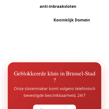
gecertificeerde
anti-inbraaksloten
vereisen. In
Laken combineren de huizen rond de
Koninginnelaan en het
Koninklijk Domein
oud
charme met moderne beveiligingsbehoeften.
Haren, in volle verstedelijking met het nieuwe
justitiepaleis, genereert groeiende aanvragen
voor beveiliging van nieuwbouw.
Geblokkeerde kluis in Brussel-Stad
?
Onze slotenmaker komt volgens telefonisch
bevestigde beschikbaarheid, 24/7