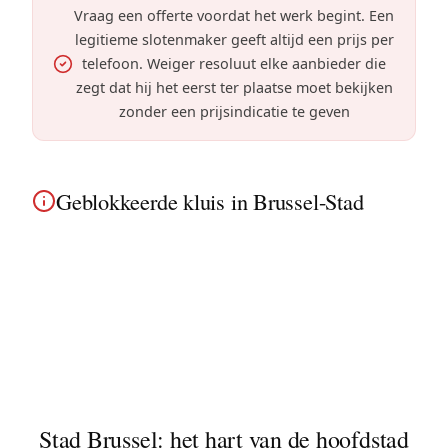
Vraag een offerte voordat het werk begint. Een
legitieme slotenmaker geeft altijd een prijs per
telefoon. Weiger resoluut elke aanbieder die
zegt dat hij het eerst ter plaatse moet bekijken
zonder een prijsindicatie te geven
Geblokkeerde kluis in Brussel-Stad
In Brussel-Stad, code vergeten of vastgelopen
mechanisme, we openen uw kluis zonder te
vernietigen. Discrete service voor de historische
gebouwen en moderne appartementen nabij de
Europese wijk.
Stad Brussel: het hart van de hoofdstad