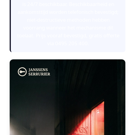
is 24/7 beschikbaar. Beschikbaarheid en
aankomsttijd worden telefonisch bevestigd;
niet-destructieve methoden hebben
voorrang wanneer het mechanisme dit
toelaat. Prijs vooraf bevestigd, gratis offerte
via 0495 205 400.