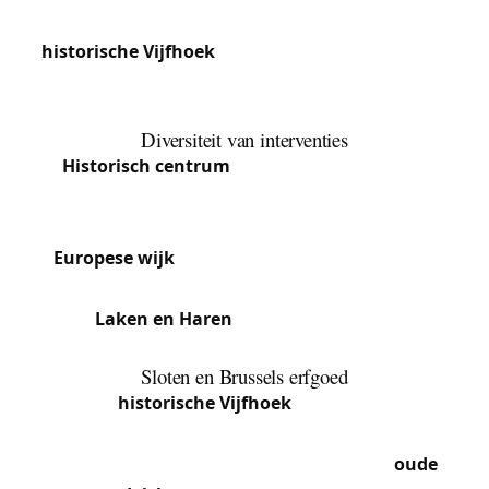
Stad Brussel is de centrale gemeente, met de
historische Vijfhoek
, de Europese wijk, Laken en
Haren. Van Manneken Pis tot het Atomium, het is
het kloppende hart van België.
Diversiteit van interventies
Historisch centrum
: Oude appartementen,
antieke sloten, geklasseerde gebouwen - we
passen onze technieken aan het erfgoed aan.
Europese wijk
: Internationale clientèle, hoog-
beveiligde sloten, moderne toegangssystemen.
Laken en Haren
: Mix van huizen en
appartementen, gevarieerde aanvragen.
Sloten en Brussels erfgoed
De
historische Vijfhoek
barst van de
geklasseerde of erfgoedwaardige gebouwen, met
monumentale voordeuren uitgerust met
oude