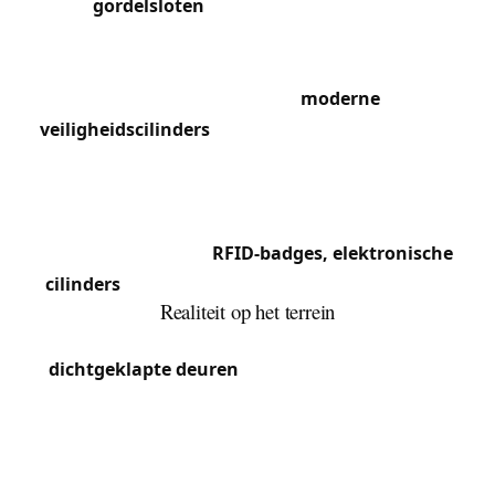
gordelsloten
, cremone-sluitingen en
smeedijzeren grendels. Onze technici beheersen
de restauratietechnieken van deze mechanismen
en integreren tegelijk
moderne
veiligheidscilinders
in de bestaande sloten. In de
Europese wijk rond de Wetstraat en het
Schumanplein gebruiken kantoorgebouwen en
diplomatieke residenties de nieuwste
toegangssystemen:
RFID-badges, elektronische
cilinders
en gecentraliseerde toegangscontrole.
Realiteit op het terrein
Stad Brussel kent het hoogste percentage
dichtgeklapte deuren
van de regio, verbonden
met toerisme, het nachtleven in het centrum en de
bevolkingsdichtheid. De Koninklijke Sint-
Hubertusgalerijen, de Grote Markt en de Zavelwijk
concentreren high-end handelszaken die