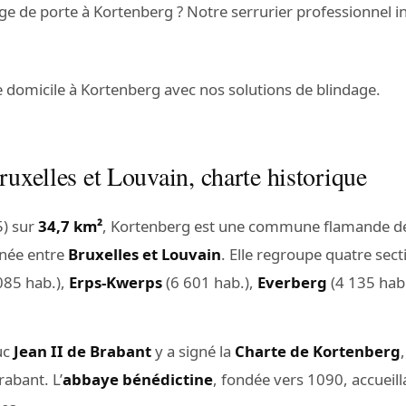
age de porte à Kortenberg ? Notre serrurier professionnel 
e domicile à Kortenberg avec nos solutions de blindage.
ruxelles et Louvain, charte historique
) sur
34,7 km²
, Kortenberg est une commune flamande de
nnée entre
Bruxelles et Louvain
. Elle regroupe quatre sec
085 hab.),
Erps-Kwerps
(6 601 hab.),
Everberg
(4 135 hab
duc
Jean II de Brabant
y a signé la
Charte de Kortenberg
abant. L’
abbaye bénédictine
, fondée vers 1090, accueil