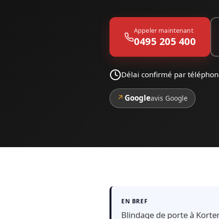
Appeler maintenant
0495 205 400
Délai confirmé par télépho
↗
Google
avis Google
EN BREF
Blindage de porte à Korten