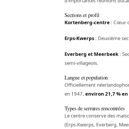
d’importantes réunions ducal
Sections et profil
Kortenberg-centre
: Cœur c
Erps-Kwerps
: Deuxième sect
Everberg et Meerbeek
: Se
semi-villageois.
Langue et population
Officiellement néerlandoph
en 1947,
environ 21,7 % en
Types de serrures rencontrées
Le centre conserve des mais
(Erps-Kwerps, Everberg, Meerb