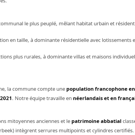
es.
ommunal le plus peuplé, mêlant habitat urbain et résidenti
ion en taille, à dominante résidentielle avec lotissements e
ctions plus rurales, à dominante villas et maisons individue
one, la commune compte une
population francophone en
 2021
. Notre équipe travaille en
néerlandais et en frança
ons mitoyennes anciennes et le
patrimoine abbatial
classé
eek) intègrent serrures multipoints et cylindres certifiés