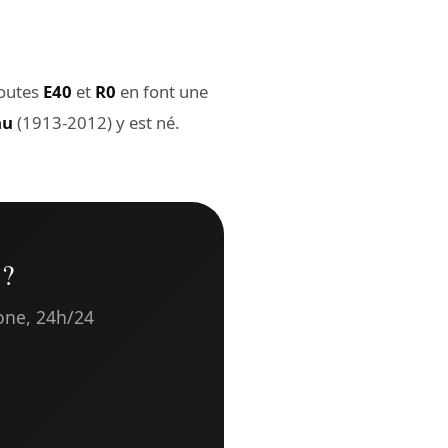
routes
E40
et
R0
en font une
au
(1913-2012) y est né.
 ?
hone, 24h/24