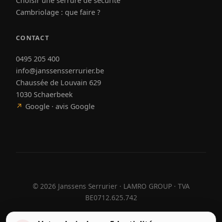
Choisir une serrure de sécurité
Cambriolage : que faire ?
CONTACT
0495 205 400
info@janssensserrurier.be
Chaussée de Louvain 629
1030 Schaerbeek
↗
Google · avis Google
©
2026
Janssens Serrurier · LAMRO GROUP · TVA
BE0712.625.742