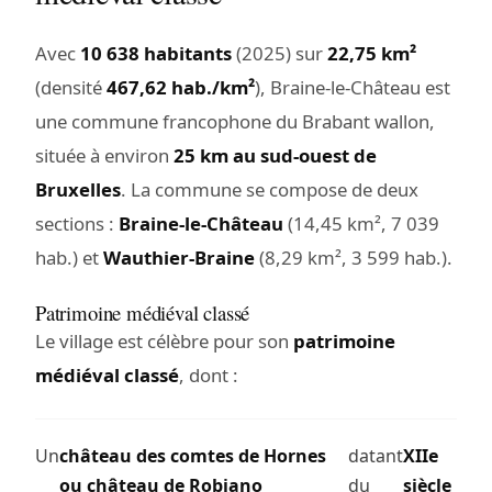
Avec
10 638 habitants
(2025) sur
22,75 km²
(densité
467,62 hab./km²
), Braine-le-Château est
une commune francophone du Brabant wallon,
située à environ
25 km au sud-ouest de
Bruxelles
. La commune se compose de deux
sections :
Braine-le-Château
(14,45 km², 7 039
hab.) et
Wauthier-Braine
(8,29 km², 3 599 hab.).
Patrimoine médiéval classé
Le village est célèbre pour son
patrimoine
médiéval classé
, dont :
Un
château des comtes de Hornes
datant
XIIe
ou château de Robiano
du
siècle