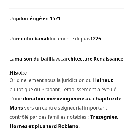
Un
pilori érigé en 1521
Un
moulin banal
documenté depuis
1226
La
maison du bailli
avec
architecture Renaissance
Histoire
Originellement sous la juridiction du
Hainaut
plutôt que du Brabant, l’établissement a évolué
d’une
donation mérovingienne au chapitre de
Mons
vers un centre seigneurial important
contrôlé par des familles notables :
Trazegnies,
Hornes et plus tard Robiano
.