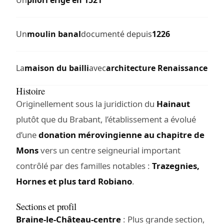
Un
moulin banal
documenté depuis
1226
La
maison du bailli
avec
architecture Renaissance
Histoire
Originellement sous la juridiction du
Hainaut
plutôt que du Brabant, l’établissement a évolué
d’une
donation mérovingienne au chapitre de
Mons
vers un centre seigneurial important
contrôlé par des familles notables :
Trazegnies,
Hornes et plus tard Robiano
.
Sections et profil
Braine-le-Château-centre
: Plus grande section,