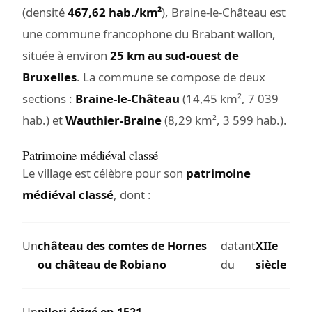
(densité
467,62 hab./km²
), Braine-le-Château est
une commune francophone du Brabant wallon,
située à environ
25 km au sud-ouest de
Bruxelles
. La commune se compose de deux
sections :
Braine-le-Château
(14,45 km², 7 039
hab.) et
Wauthier-Braine
(8,29 km², 3 599 hab.).
Patrimoine médiéval classé
Le village est célèbre pour son
patrimoine
médiéval classé
, dont :
Un
château des comtes de Hornes
datant
XIIe
ou château de Robiano
du
siècle
Un
pilori érigé en 1521