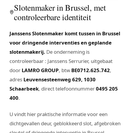
Slotenmaker in Brussel, met
controleerbare identiteit
Janssens Slotenmaker komt tussen in Brussel
voor dringende interventies en geplande
slotenmakerij.
De onderneming is
controleerbaar : Janssens Serrurier, uitgebaat
door
LAMRO GROUP
, btw
BE0712.625.742
,
adres
Leuvensesteenweg 629, 1030
Schaarbeek
, direct telefoonnummer
0495 205
400
.
U vindt hier praktische informatie voor een
dichtgevallen deur, geblokkeerd slot, afgebroken
sleutel of dringende interventie in Brussel.