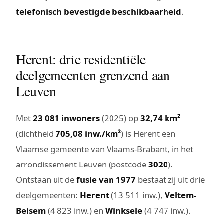
telefonisch bevestigde beschikbaarheid
.
Herent: drie residentiële
deelgemeenten grenzend aan
Leuven
Met
23 081 inwoners
(2025) op
32,74 km²
(dichtheid
705,08 inw./km²
) is Herent een
Vlaamse gemeente van Vlaams-Brabant, in het
arrondissement Leuven (postcode
3020
).
Ontstaan uit de
fusie van 1977
bestaat zij uit drie
deelgemeenten:
Herent
(13 511 inw.),
Veltem-
Beisem
(4 823 inw.) en
Winksele
(4 747 inw.).