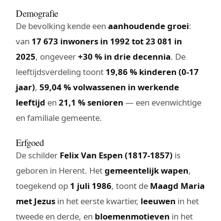
Demografie
De bevolking kende een
aanhoudende groei
:
van
17 673 inwoners in 1992 tot 23 081 in
2025
, ongeveer
+30 % in drie decennia
. De
leeftijdsverdeling toont
19,86 % kinderen (0-17
jaar)
,
59,04 % volwassenen in werkende
leeftijd
en
21,1 % senioren
— een evenwichtige
en familiale gemeente.
Erfgoed
De schilder
Felix Van Espen (1817-1857)
is
geboren in Herent. Het
gemeentelijk wapen
,
toegekend op
1 juli 1986
, toont de
Maagd Maria
met Jezus
in het eerste kwartier,
leeuwen
in het
tweede en derde, en
bloemenmotieven
in het