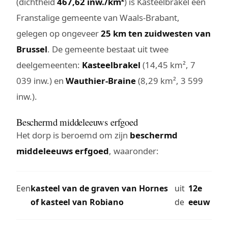
(dichtheid
467,62 inw./km²
) is Kasteelbrakel een
Franstalige gemeente van Waals-Brabant,
gelegen op ongeveer
25 km ten zuidwesten van
Brussel
. De gemeente bestaat uit twee
deelgemeenten:
Kasteelbrakel
(14,45 km², 7
039 inw.) en
Wauthier-Braine
(8,29 km², 3 599
inw.).
Beschermd middeleeuws erfgoed
Het dorp is beroemd om zijn
beschermd
middeleeuws erfgoed
, waaronder:
Een
kasteel van de graven van Hornes
uit
12e
of kasteel van Robiano
de
eeuw