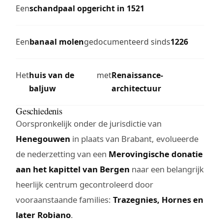
Een
schandpaal opgericht in 1521
Een
banaal molen
gedocumenteerd sinds
1226
Het
huis van de
met
Renaissance-
baljuw
architectuur
Geschiedenis
Oorspronkelijk onder de jurisdictie van
Henegouwen
in plaats van Brabant, evolueerde
de nederzetting van een
Merovingische donatie
aan het kapittel van Bergen
naar een belangrijk
heerlijk centrum gecontroleerd door
vooraanstaande families:
Trazegnies, Hornes en
later Robiano
.