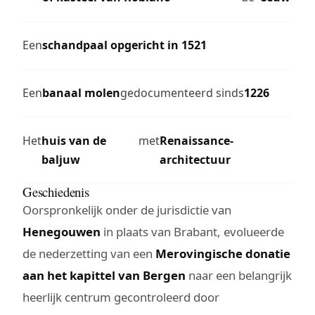
Een
schandpaal opgericht in 1521
Een
banaal molen
gedocumenteerd sinds
1226
Het
huis van de
met
Renaissance-
baljuw
architectuur
Geschiedenis
Oorspronkelijk onder de jurisdictie van
Henegouwen
in plaats van Brabant, evolueerde
de nederzetting van een
Merovingische donatie
aan het kapittel van Bergen
naar een belangrijk
heerlijk centrum gecontroleerd door