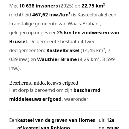
Met
10 638 inwoners
(2025) op
22,75 km²
(dichtheid
467,62 inw./km²
) is Kasteelbrakel een
Franstalige gemeente van Waals-Brabant,
gelegen op ongeveer
25 km ten zuidwesten van
Brussel
. De gemeente bestaat uit twee
deelgemeenten:
Kasteelbrakel
(14,45 km², 7
039 inw.) en
Wauthier-Braine
(8,29 km², 3 599
inw.).
Beschermd middeleeuws erfgoed
Het dorp is beroemd om zijn
beschermd
middeleeuws erfgoed
, waaronder:
Een
kasteel van de graven van Hornes
uit
12e
of kasteel van Robiano
de
eeuw