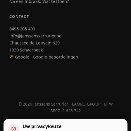
Na een Inbraak: Wat te Doen?
CONTACT
0495 205 400
info@janssensserrurier.be
Chaussée de Louvain 629
1030 Schaerbeek
↗
Google · Google-beoordelingen
©
2026
Janssens Serrurier · LAMRO GROUP · BTW
BE0712.625.742
Uw privacykeuze