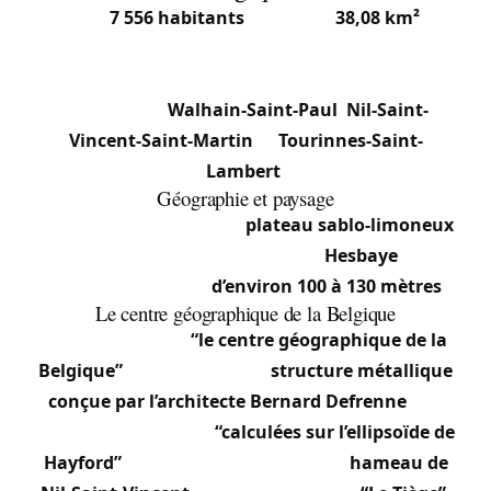
Avec
7 556 habitants
(2025) sur
38,08 km²
,
Walhain est une commune francophone du
Brabant wallon. Elle se compose de trois sections
principales :
Walhain-Saint-Paul
,
Nil-Saint-
Vincent-Saint-Martin
et
Tourinnes-Saint-
Lambert
.
Géographie et paysage
Le territoire présente un
plateau sablo-limoneux
caractéristique de la région de la
Hesbaye
, avec
une altitude variant
d’environ 100 à 130 mètres
.
Le centre géographique de la Belgique
Walhain héberge
“le centre géographique de la
Belgique”
, marqué par une
structure métallique
conçue par l’architecte Bernard Defrenne
. Les
coordonnées ont été
“calculées sur l’ellipsoïde de
Hayford”
, et le point se situe dans le
hameau de