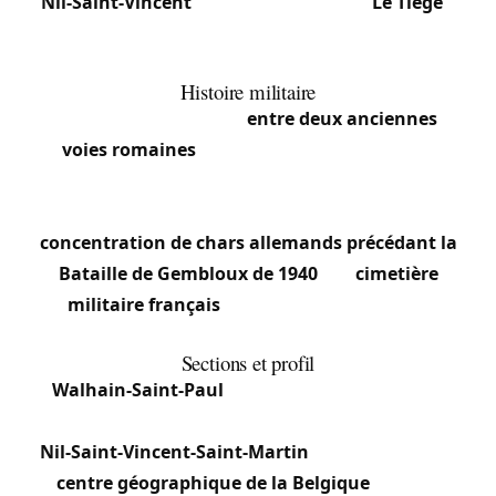
Nil-Saint-Vincent
, à un lieu-dit appelé
“Le Tiège”
.
C’est un point d’intérêt touristique et symbolique
unique.
Histoire militaire
Le territoire se trouve
entre deux anciennes
voies romaines
. Pendant la Seconde Guerre
mondiale, la région a été le théâtre d’importantes
opérations militaires, notamment la
concentration de chars allemands précédant la
Bataille de Gembloux de 1940
. Un
cimetière
militaire français
proche commémore ces
événements.
Sections et profil
Walhain-Saint-Paul
: Cœur communal, mêlant
maisons familiales et habitat traditionnel.
Nil-Saint-Vincent-Saint-Martin
: Section abritant
le
centre géographique de la Belgique
, attractive