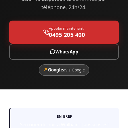
téléphone, 24h/24.
Appeler maintenant
0495 205 400
WhatsApp
↗
Google
avis Google
EN BREF
Serrurier de nuit à Walhain : Janssens est