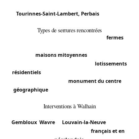
pour son symbole touristique.
Tourinnes-Saint-Lambert, Perbais
: Sections
rurales et villageoises.
Types de serrures rencontrées
Le caractère agricole et rural domine :
fermes
anciennes à serrures massives sur portes
d’origine,
maisons mitoyennes
dans les centres
villageois à serrures encastrées, et
lotissements
résidentiels
récents avec serrures multipoints et
cylindres certifiés. Le
monument du centre
géographique
et bâtiments classés demandent
interventions respectueuses.
Interventions à Walhain
La position centrale en Belgique et la proximité de
Gembloux
,
Wavre
et
Louvain-la-Neuve
facilitent
l’accès. Notre équipe travaille en
français et en