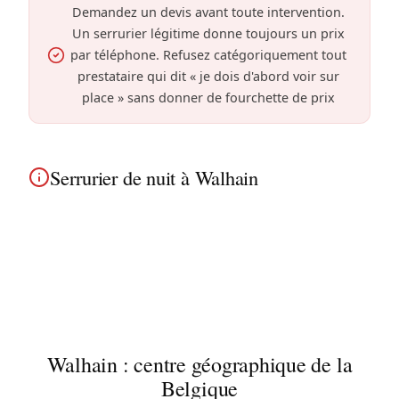
Demandez un devis avant toute intervention.
Un serrurier légitime donne toujours un prix
par téléphone. Refusez catégoriquement tout
prestataire qui dit « je dois d'abord voir sur
place » sans donner de fourchette de prix
Serrurier de nuit à Walhain
Serrurier de nuit à Walhain : disponible 24h/24,
même à 3h du matin. Intervention rapide près de
la campagne brabançonne et dans tous les fermes
et maisons de campagne de la commune.
Walhain : centre géographique de la
Belgique