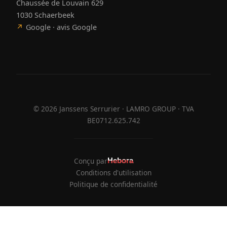
Chaussée de Louvain 629
1030 Schaerbeek
↗
Google · avis Google
©
2026
Janssens Serrurier · LAMRO GROUP · TVA
BE0712.625.742
Conçu par
Hebora
Hebora
Conditions d'utilisation
Politique de confidentialité