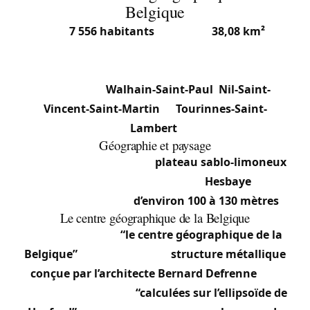
Belgique
Avec
7 556 habitants
(2025) sur
38,08 km²
,
Walhain est une commune francophone du
Brabant wallon. Elle se compose de trois sections
principales :
Walhain-Saint-Paul
,
Nil-Saint-
Vincent-Saint-Martin
et
Tourinnes-Saint-
Lambert
.
Géographie et paysage
Le territoire présente un
plateau sablo-limoneux
caractéristique de la région de la
Hesbaye
, avec
une altitude variant
d’environ 100 à 130 mètres
.
Le centre géographique de la Belgique
Walhain héberge
“le centre géographique de la
Belgique”
, marqué par une
structure métallique
conçue par l’architecte Bernard Defrenne
. Les
coordonnées ont été
“calculées sur l’ellipsoïde de