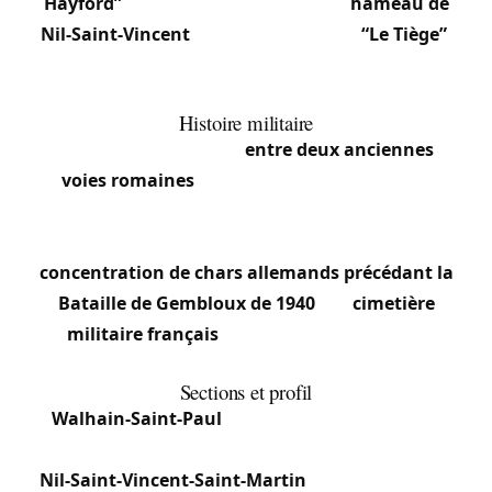
Hayford”
, et le point se situe dans le
hameau de
Nil-Saint-Vincent
, à un lieu-dit appelé
“Le Tiège”
.
C’est un point d’intérêt touristique et symbolique
unique.
Histoire militaire
Le territoire se trouve
entre deux anciennes
voies romaines
. Pendant la Seconde Guerre
mondiale, la région a été le théâtre d’importantes
opérations militaires, notamment la
concentration de chars allemands précédant la
Bataille de Gembloux de 1940
. Un
cimetière
militaire français
proche commémore ces
événements.
Sections et profil
Walhain-Saint-Paul
: Cœur communal, mêlant
maisons familiales et habitat traditionnel.
Nil-Saint-Vincent-Saint-Martin
: Section abritant