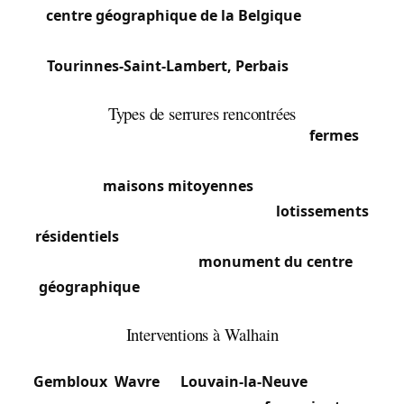
le
centre géographique de la Belgique
, attractive
pour son symbole touristique.
Tourinnes-Saint-Lambert, Perbais
: Sections
rurales et villageoises.
Types de serrures rencontrées
Le caractère agricole et rural domine :
fermes
anciennes à serrures massives sur portes
d’origine,
maisons mitoyennes
dans les centres
villageois à serrures encastrées, et
lotissements
résidentiels
récents avec serrures multipoints et
cylindres certifiés. Le
monument du centre
géographique
et bâtiments classés demandent
interventions respectueuses.
Interventions à Walhain
La position centrale en Belgique et la proximité de
Gembloux
,
Wavre
et
Louvain-la-Neuve
facilitent