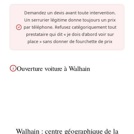
Demandez un devis avant toute intervention.
Un serrurier légitime donne toujours un prix
par téléphone. Refusez catégoriquement tout
prestataire qui dit « je dois d'abord voir sur
place » sans donner de fourchette de prix
Ouverture voiture à Walhain
Clé enfermée dans la voiture à Walhain ? Notre
serrurier automobile ouvre votre véhicule sans
endommager la carrosserie. Intervention près de
la campagne brabançonne.
Walhain : centre géographique de la