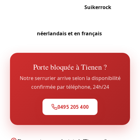
significatif. Le festival annuel
Suikerrock
et les
marchés hebdomadaires créent des pics d’activité
dans le centre. Notre équipe travaille en
néerlandais et en français
.
Porte bloquée à Tienen ?
Notre serrurier arrive selon la disponibilité
confirmée par téléphone, 24h/24
0495 205 400