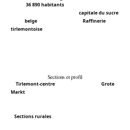
Avec
36 890 habitants
(2025) et le code postal
3300, Tirlemont (Tienen) est la
capitale du sucre
belge
. Le siège du groupe
Raffinerie
tirlemontoise
y emploie plus de 1 800 personnes
dans ses quatre raffineries. La commune
regroupe Tirlemont et huit autres sections :
Hakendover, Goetsenhoven, Kumtich, Oorbeek,
Oplinter, Bost, Hautem-Sainte-Marguerite et
Vissenaken.
Sections et profil
Tirlemont-centre
: Vaste Grand-Place (
Grote
Markt
) avec l’église Notre-Dame-au-Lac, l’hôtel de
ville et le Tin Plate Hotel. Quartier commerçant et
administratif.
Sections rurales
(Hakendover, Goetsenhoven,
Kumtich, Oorbeek, Oplinter, Vissenaken) : Habitat