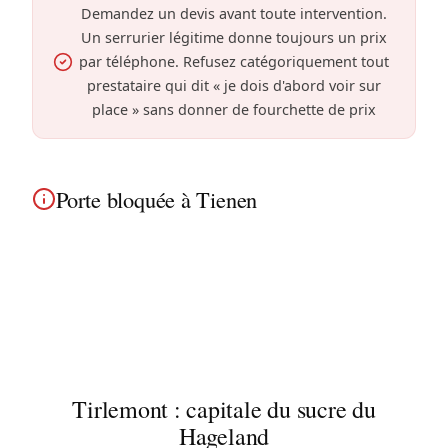
Demandez un devis avant toute intervention.
Un serrurier légitime donne toujours un prix
par téléphone. Refusez catégoriquement tout
prestataire qui dit « je dois d'abord voir sur
place » sans donner de fourchette de prix
Porte bloquée à Tienen
À Tirlemont, une porte qui ne s'ouvre plus peut
avoir plusieurs causes. Intervention rapide dans
les maisons de ville et habitations variées pour
diagnostic et réparation.
Tirlemont : capitale du sucre du
Hageland