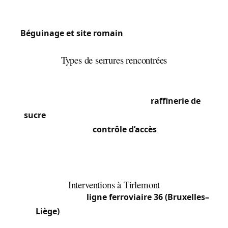
mêlant fermes, maisons familiales et lotissements
récents.
Béguinage et site romain
: Vestiges historiques
(Mithraeum, tumuli de Grimde) au sud de la ville.
Types de serrures rencontrées
Le centre conserve des maisons mitoyennes
anciennes à serrures à gorges, tandis que les
zones industrielles autour de la
raffinerie de
sucre
et les bureaux administratifs nécessitent
des systèmes de
contrôle d’accès
et serrures
haute sécurité. Les sections rurales mêlent fermes
(serrures massives sur portes anciennes) et
constructions récentes à serrures multipoints.
Interventions à Tirlemont
La position sur la
ligne ferroviaire 36 (Bruxelles–
Liège)
avec gare directe à Tirlemont et la
proximité de Louvain attirent un flux pendulaire